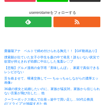
usererotameをフォローする
齋藤陽アナ ベルトで締め付けられる胸元！！【GIF動画あり】
捜索願が出ていた女子小学生を森の中で発見！誰もいない状況で
欲望が抑えきれず幼膣に中出しした鬼畜レ〇プ
【悲報】グルメ漫画の金字塔『美味しんぼ』、家庭で真似できる
レシピがない
舌を絡ませて、唾液交換して── ちゅっちゅしながらの濃厚エッ
画像♪
36歳の彼女と結婚したいのに、家族が猛反対。家族から信じられ
ない言葉が飛び出した… 他
クーラーボックス積んで出発→途中で買い足し…50代公務員
の“ドライブ”が地獄すぎた 他