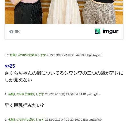
37:
名無しのVIPがお送りします
2022/09/16(金) 18:28:44.79 ID:ipnJwyyF0
>>25
さくらちゃんの肩についてるシワシワの二つの袋がアレに
しか見えない
4:
名無しのVIPがお送りします
2022/09/15(木) 21:56:34.44 ID:ywGzyj2rr
早く巨乳拝みたい?
6:
名無しのVIPがお送りします
2022/09/15(木) 22:22:26.29 ID:puptZsvW0