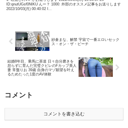
ID:qnutUGsf0NIKU んー？ 1000: 外部のオススメ記事をお送りします
2022/10/03(月) 00:40:02 I...
紗倉まな、解禁 宇宙で一番エロいセック
ス・オン・ザ・ビーチ
結婚8年目、乗馬に茶道 日々自分磨きを
怠らずに育んだ完璧クビレのFカップ美人
妻 常盤りお 39歳 自身のマゾ願望を叶え
るためたった1度のAV体験
コメント
コメントを書き込む