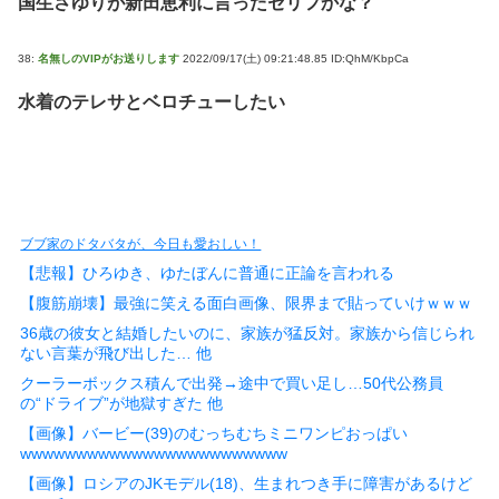
国生さゆりが新田恵利に言ったセリフかな？
38:
名無しのVIPがお送りします
2022/09/17(土) 09:21:48.85 ID:QhM/KbpCa
水着のテレサとベロチューしたい
ブブ家のドタバタが、今日も愛おしい！
【悲報】ひろゆき、ゆたぼんに普通に正論を言われる
【腹筋崩壊】最強に笑える面白画像、限界まで貼っていけｗｗｗ
36歳の彼女と結婚したいのに、家族が猛反対。家族から信じられ
ない言葉が飛び出した… 他
クーラーボックス積んで出発→途中で買い足し…50代公務員
の“ドライブ”が地獄すぎた 他
【画像】バービー(39)のむっちむちミニワンピおっぱい
wwwwwwwwwwwwwwwwwwwwwwww
【画像】ロシアのJKモデル(18)、生まれつき手に障害があるけど