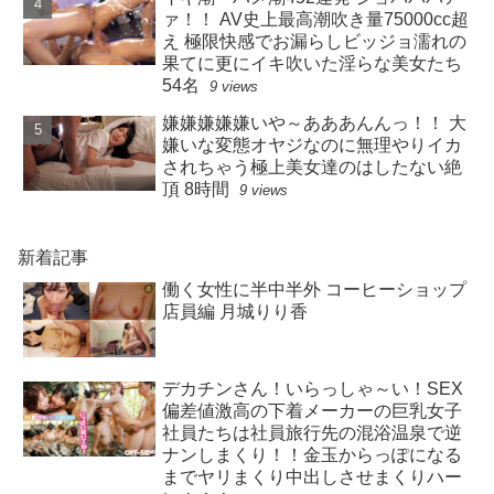
ァ！！ AV史上最高潮吹き量75000cc超
え 極限快感でお漏らしビッジョ濡れの
果てに更にイキ吹いた淫らな美女たち
54名
9 views
嫌嫌嫌嫌嫌いや～あああんんっ！！ 大
嫌いな変態オヤジなのに無理やりイカ
されちゃう極上美女達のはしたない絶
頂 8時間
9 views
新着記事
働く女性に半中半外 コーヒーショップ
店員編 月城りり香
デカチンさん！いらっしゃ～い！SEX
偏差値激高の下着メーカーの巨乳女子
社員たちは社員旅行先の混浴温泉で逆
ナンしまくり！！金玉からっぽになる
までヤリまくり中出しさせまくりハー