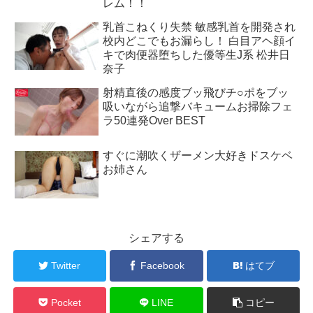
レム！！
乳首こねくり失禁 敏感乳首を開発され
校内どこでもお漏らし！ 白目アヘ顔イ
キで肉便器堕ちした優等生J系 松井日
奈子
射精直後の感度ブッ飛びチ○ポをブッ
吸いながら追撃バキュームお掃除フェ
ラ50連発Over BEST
すぐに潮吹くザーメン大好きドスケベ
お姉さん
シェアする
Twitter
Facebook
はてブ
Pocket
LINE
コピー