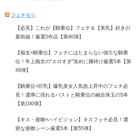
フェチモリ
【必見】これが【騎乗位】フェチ＆【美乳】好きの
最前線！厳選5作品【第40弾】
【痴女×騎乗位】フェチにはたまらない強引な騎乗
位！年上痴女の“エロすぎ”攻めに腰砕け厳選5本【第
49弾】
【騎乗位×巨乳】爆乳美女人気急上昇中のフェチ必
見！濃厚に揺れるバストと騎乗位の融合珠玉の5本
【第100弾】
【キス・接吻×ハイビジョン】キスフェチ必見！濃
密な接吻シーン厳選5本【第55弾】