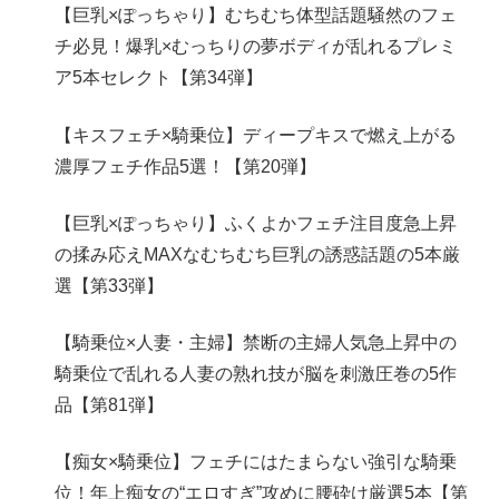
【巨乳×ぽっちゃり】むちむち体型話題騒然のフェ
チ必見！爆乳×むっちりの夢ボディが乱れるプレミ
ア5本セレクト【第34弾】
【キスフェチ×騎乗位】ディープキスで燃え上がる
濃厚フェチ作品5選！【第20弾】
【巨乳×ぽっちゃり】ふくよかフェチ注目度急上昇
の揉み応えMAXなむちむち巨乳の誘惑話題の5本厳
選【第33弾】
【騎乗位×人妻・主婦】禁断の主婦人気急上昇中の
騎乗位で乱れる人妻の熟れ技が脳を刺激圧巻の5作
品【第81弾】
【痴女×騎乗位】フェチにはたまらない強引な騎乗
位！年上痴女の“エロすぎ”攻めに腰砕け厳選5本【第