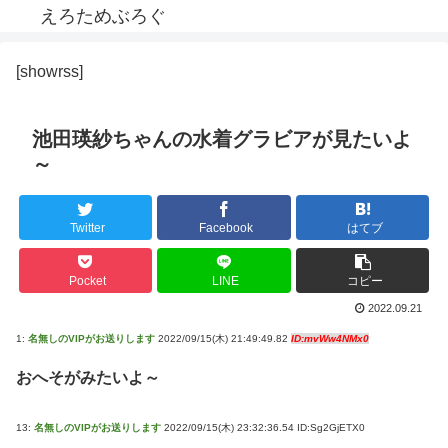
えろためぶろぐ
[showrss]
池田瑛紗ちゃんの水着グラビアが見たいよ
～
Twitter
Facebook
はてブ
Pocket
LINE
コピー
2022.09.21
1:
名無しのVIPがお送りします
2022/09/15(木) 21:49:49.82
ID:mvWw4NMx0
おへそがみたいよ～
13:
名無しのVIPがお送りします
2022/09/15(木) 23:32:36.54 ID:Sg2GjETX0