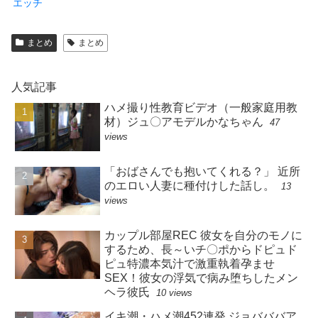
エッチ
まとめ
まとめ
人気記事
ハメ撮り性教育ビデオ（一般家庭用教
材）ジュ〇アモデルかなちゃん
47
views
「おばさんでも抱いてくれる？」 近所
のエロい人妻に種付けした話し。
13
views
カップル部屋REC 彼女を自分のモノに
するため、長～いチ〇ポからドピュド
ピュ特濃本気汁で激重執着孕ませ
SEX！彼女の浮気で病み堕ちしたメン
ヘラ彼氏
10 views
イキ潮・ハメ潮452連発 ジョバババア