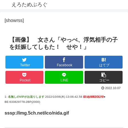
えろためぶろぐ
[showrss]
【画像】 女さん「やっべ、浮気相手の子
を妊娠してしもた！ せや！」
Twitter
Facebook
はてブ
Pocket
LINE
コピー
2022.10.07
1:
名無しのVIPがお送りします
2022/10/06(木) 13:06:42.58
ID:dyW82OLY0
●
BE:633829778-2BP(2000)
sssp://img.5ch.net/ico/nida.gif