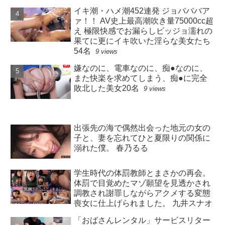
イキ潮・ハメ潮452連発 ジョバババア
ァ！！ AV史上最高潮吹き量75000cc超
え 極限快感でお漏らしビッジョ濡れの
果てに更にイキ吹いた淫らな美女たち
54名
9 views
嫌なのに、電車なのに、痴●なのに、
また快楽を求めてしまう、痴●に完全
敗北した美女20名
9 views
出張先の海で偶然出会った地元の女の
子と、妻を忘れてひと夏限りの関係に
溺れた僕。 春乃るる
学生時代の体罰教師とまさかの再会。
体罰で目覚めたマゾ願望を見透かされ
調教され謝罪しながらアクメする変態
喪女に仕上げられました。 九井スナオ
「おばさんレンタル」サービスリター