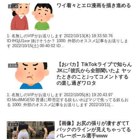
ワイ着々とエロ漫画を描き進める
まとめ
1: 名無しのVIPがお送りします 2022/10/13(木) 18:33:50.76
ID:fH1jU1xor 抜けそうか？ 1000: 外部のオススメ記事をお送りしま
す 2022/10/15(土) 00:40:02 ID...
【おバカ】TikTokライブで知らん
まとめ
JKに｢彼氏から全部聞いたよ ヤッ
たときのこと｣ってコメントする
の楽し過ぎワロタ
1: 名無しのVIPがお送りします 2022/10/05(水) 19:20:43.97
ID:Mci8MGE50 普通に即否定する奴もいればマジで焦ってる奴もお
る 1000: 外部のオススメ記事をお送りします 2022/10/11(...
【画像】お尻の張りが凄すぎてT
まとめ
バックのラインが見えちゃってる
バレーボール選手www