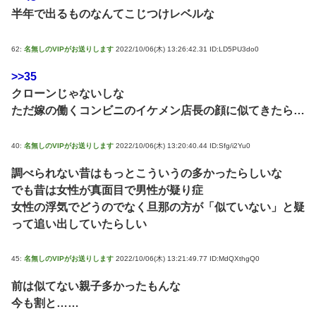
半年で出るものなんてこじつけレベルな
62:
名無しのVIPがお送りします
2022/10/06(木) 13:26:42.31 ID:LD5PU3do0
>>35
クローンじゃないしな
ただ嫁の働くコンビニのイケメン店長の顔に似てきたら…
40:
名無しのVIPがお送りします
2022/10/06(木) 13:20:40.44 ID:Sfg/i2Yu0
調べられない昔はもっとこういうの多かったらしいな
でも昔は女性が真面目で男性が疑り症
女性の浮気でどうのでなく旦那の方が「似ていない」と疑
って追い出していたらしい
45:
名無しのVIPがお送りします
2022/10/06(木) 13:21:49.77 ID:MdQXthgQ0
前は似てない親子多かったもんな
今も割と……