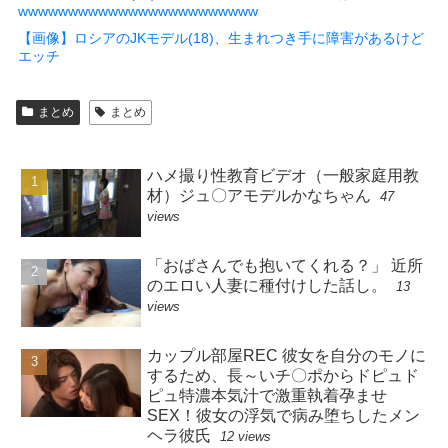
wwwwwwwwwwwwwwwwwwwwwwww
【画像】ロシアのJKモデル(18)、生まれつき手に障害があるけど
エッチ
まとめ
まとめ
ハメ撮り性教育ビデオ（一般家庭用教
材）ジュ〇アモデルかなちゃん
47
views
「おばさんでも抱いてくれる？」 近所
のエロい人妻に種付けした話し。
13
views
カップル部屋REC 彼女を自分のモノに
するため、長～いチ〇ポからドピュド
ピュ特濃本気汁で激重執着孕ませ
SEX！彼女の浮気で病み堕ちしたメン
ヘラ彼氏
12 views