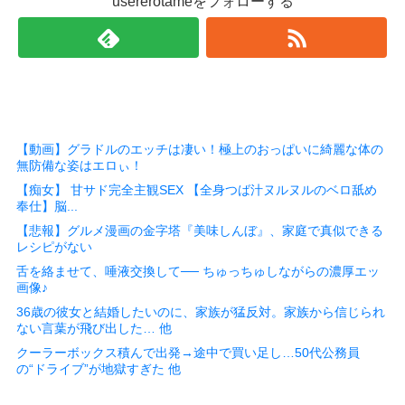
usererotameをフォローする
【動画】グラドルのエッチは凄い！極上のおっぱいに綺麗な体の
無防備な姿はエロぃ！
【痴女】 甘サド完全主観SEX 【全身つば汁ヌルヌルのベロ舐め
奉仕】脳...
【悲報】グルメ漫画の金字塔『美味しんぼ』、家庭で真似できる
レシピがない
舌を絡ませて、唾液交換して── ちゅっちゅしながらの濃厚エッ
画像♪
36歳の彼女と結婚したいのに、家族が猛反対。家族から信じられ
ない言葉が飛び出した… 他
クーラーボックス積んで出発→途中で買い足し…50代公務員
の“ドライブ”が地獄すぎた 他