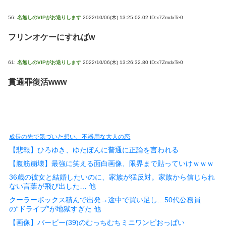
56:
名無しのVIPがお送りします
2022/10/06(木) 13:25:02.02 ID:x7ZmdxTe0
フリンオケーにすればw
61:
名無しのVIPがお送りします
2022/10/06(木) 13:26:32.80 ID:x7ZmdxTe0
貫通罪復活www
成長の先で気づいた想い、不器用な大人の恋
【悲報】ひろゆき、ゆたぼんに普通に正論を言われる
【腹筋崩壊】最強に笑える面白画像、限界まで貼っていけｗｗｗ
36歳の彼女と結婚したいのに、家族が猛反対。家族から信じられ
ない言葉が飛び出した… 他
クーラーボックス積んで出発→途中で買い足し…50代公務員
の“ドライブ”が地獄すぎた 他
【画像】バービー(39)のむっちむちミニワンピおっぱい