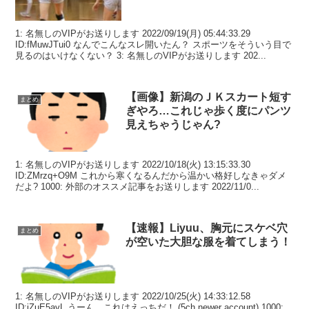
1: 名無しのVIPがお送りします 2022/09/19(月) 05:44:33.29
ID:fMuwJTui0 なんでこんなスレ開いたん？ スポーツをそういう目で
見るのはいけなくない？ 3: 名無しのVIPがお送りします 202...
【画像】新潟のＪＫスカート短す
まとめ
ぎやろ…これじゃ歩く度にパンツ
見えちゃうじゃん?
1: 名無しのVIPがお送りします 2022/10/18(火) 13:15:33.30
ID:ZMrzq+O9M これから寒くなるんだから温かい格好しなきゃダメ
だよ? 1000: 外部のオススメ記事をお送りします 2022/11/0...
【速報】Liyuu、胸元にスケベ穴
まとめ
が空いた大胆な服を着てしまう！
1: 名無しのVIPがお送りします 2022/10/25(火) 14:33:12.58
ID:iZuE5avL うーん、これはえっちだ！ (5ch newer account) 1000: