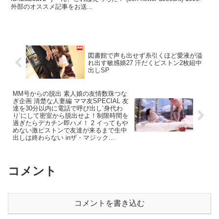
外部のオススメ記事をお送...
図書館で声も出せず糸引くほど愛液が溢
れ出す敏感娘27 汗だくピストン2枚組中
出しSP
MM号からの脱出 素人娘の友情数珠つな
ぎ企画 清楚な人妻編 ママ友SPECIAL 友
達を30分以内に電話で呼び出し‘身代わ
り’にして密室から脱出せよ！制限時間を
過ぎたらデカチン即ハメ！ 2 イってもや
めない激ピストンで友達が来るまで生中
出しは終わらない inザ・マジック…
コメント
コメントを書き込む