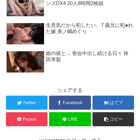
ンズDX4 20人8時間2枚組
生意気だから犯したい。7 義兄に犯●れ
た嫁 美ノ嶋めぐり
娘の彼と… 密会中出し続ける日々 倖
田李梨
シェアする
Twitter
Facebook
はてブ
Pocket
LINE
コピー