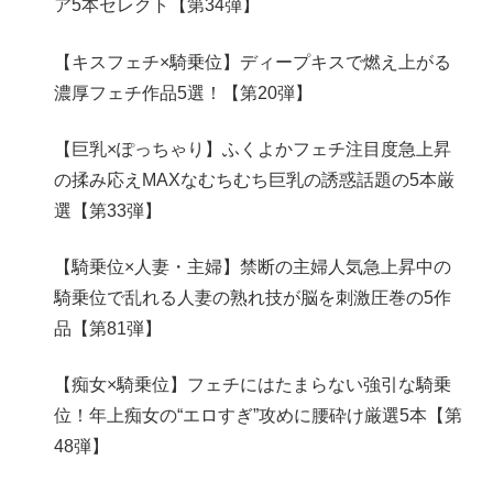
ア5本セレクト【第34弾】
【キスフェチ×騎乗位】ディープキスで燃え上がる
濃厚フェチ作品5選！【第20弾】
【巨乳×ぽっちゃり】ふくよかフェチ注目度急上昇
の揉み応えMAXなむちむち巨乳の誘惑話題の5本厳
選【第33弾】
【騎乗位×人妻・主婦】禁断の主婦人気急上昇中の
騎乗位で乱れる人妻の熟れ技が脳を刺激圧巻の5作
品【第81弾】
【痴女×騎乗位】フェチにはたまらない強引な騎乗
位！年上痴女の“エロすぎ”攻めに腰砕け厳選5本【第
48弾】