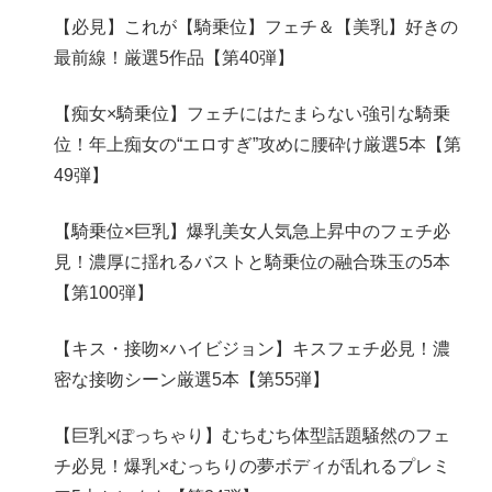
【必見】これが【騎乗位】フェチ＆【美乳】好きの
最前線！厳選5作品【第40弾】
【痴女×騎乗位】フェチにはたまらない強引な騎乗
位！年上痴女の“エロすぎ”攻めに腰砕け厳選5本【第
49弾】
【騎乗位×巨乳】爆乳美女人気急上昇中のフェチ必
見！濃厚に揺れるバストと騎乗位の融合珠玉の5本
【第100弾】
【キス・接吻×ハイビジョン】キスフェチ必見！濃
密な接吻シーン厳選5本【第55弾】
【巨乳×ぽっちゃり】むちむち体型話題騒然のフェ
チ必見！爆乳×むっちりの夢ボディが乱れるプレミ