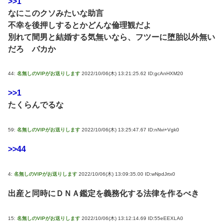
>>1
なにこのクソみたいな助言
不幸を後押しするとかどんな倫理観だよ
別れて間男と結婚する気無いなら、フツーに堕胎以外無い
だろ バカか
44:
名無しのVIPがお送りします
2022/10/06(木) 13:21:25.62 ID:gcAnHXM20
>>1
たくらんでるな
59:
名無しのVIPがお送りします
2022/10/06(木) 13:25:47.67 ID:nNvi+Vgk0
>>44
4:
名無しのVIPがお送りします
2022/10/06(木) 13:09:35.00 ID:wNpdJrtx0
出産と同時にＤＮＡ鑑定を義務化する法律を作るべき
15:
名無しのVIPがお送りします
2022/10/06(木) 13:12:14.69 ID:55eEEXLA0