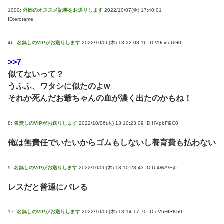
1000:
外部のオススメ記事をお送りします
2022/10/07(金) 17:40:01
ID:erotame
46:
名無しのVIPがお送りします
2022/10/06(木) 13:22:08.16 ID:V9cxfoUG0
>>7
似てないって？
うふふ、ワタシに似たのよw
それか死んだお爺ちゃんの血が濃く出たのかもね！
8:
名無しのVIPがお送りします
2022/10/06(木) 13:10:23.09 ID:HVpbFi9C0
俺は無責任でいたいからゴムもしないし養育費も払わない
9:
名無しのVIPがお送りします
2022/10/06(木) 13:10:28.43 ID:UI4WA/Ej0
レスだと普通にバレる
17:
名無しのVIPがお送りします
2022/10/06(木) 13:14:17.70 ID:eVbHIRKb0