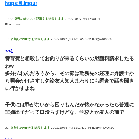
https://i.imgur
1000:
外部のオススメ記事をお送りします
2022/10/07(金) 17:40:01
ID:erotame
19:
名無しのVIPがお送りします
2022/10/06(木) 13:14:28.26 ID:xjywnMS80
>>1
養育費と相殺してお釣りが来るくらいの慰謝料請求したる
わw
多分払わんだろうから、その節は勤務先の経理に弁護士か
ら照会かけさすし勿論友人知人まわりにも調査で話を聞き
に行かすよね
子供には罪がないから困りもんだが懐かなかったら普通に
非嫡出子だって口滑らすけどな、学校とか友人の前で
32:
名無しのVIPがお送りします
2022/10/06(木) 13:17:23.46 ID:uVR4AQy10