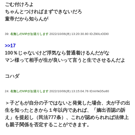
ごむ付けろよ
ちゃんとつければまずできないだろ
童帝だから知らんが
39:
名無しのVIPがお送りします
2022/10/06(木) 13:20:30.80 ID:Z90LtODI0
>>17
100％じゃないけど浮気なら普通着けるんだがな
マン様って相手が生が良いって言うと生でさせるんだよ
コハダ
24:
名無しのVIPがお送りします
2022/10/06(木) 13:15:04.76 ID:kVIkG5o80
＞子どもが自分の子ではないと発覚した場合、夫が子の出
生を知ったときから１年以内であれば、「嫡出否認の訴
え」を提起し（民法777条）、これが認められれば法律上
も親子関係を否定することができます。