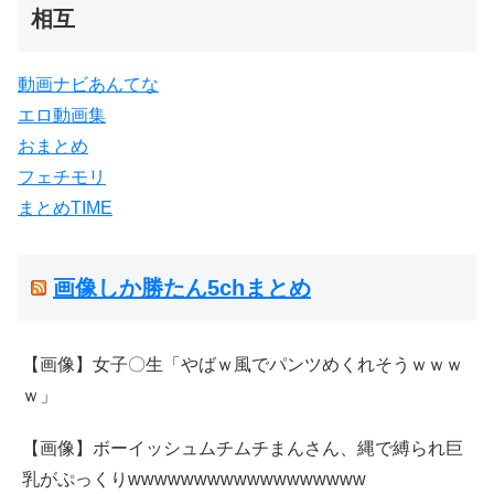
相互
動画ナビあんてな
エロ動画集
おまとめ
フェチモリ
まとめTIME
画像しか勝たん5chまとめ
【画像】女子〇生「やばｗ風でパンツめくれそうｗｗｗ
ｗ」
【画像】ボーイッシュムチムチまんさん、縄で縛られ巨
乳がぷっくりwwwwwwwwwwwwwwwwww