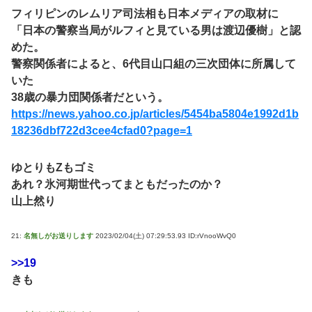
フィリピンのレムリア司法相も日本メディアの取材に
「日本の警察当局がルフィと見ている男は渡辺優樹」と認
めた。
警察関係者によると、6代目山口組の三次団体に所属して
いた
38歳の暴力団関係者だという。
https://news.yahoo.co.jp/articles/5454ba5804e1992d1b
18236dbf722d3cee4cfad0?page=1
ゆとりもZもゴミ
あれ？氷河期世代ってまともだったのか？
山上然り
21:
名無しがお送りします
2023/02/04(土) 07:29:53.93 ID:rVnooWvQ0
>>19
きも