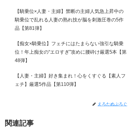
【騎乗位×人妻・主婦】禁断の主婦人気急上昇中の
騎乗位で乱れる人妻の熟れ技が脳を刺激圧巻の5作
品【第81弾】
【痴女×騎乗位】フェチにはたまらない強引な騎乗
位！年上痴女の“エロすぎ”攻めに腰砕け厳選5本【第
48弾】
【人妻・主婦】好き集まれ！心をくすぐる【素人フ
ェチ】厳選5作品【第110弾】
えろためぶろぐ
関連記事