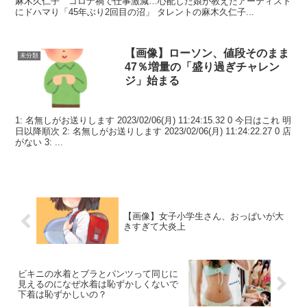
麻木久仁子 コロナ禍で仕事激減…心配した娘が教えたアーティスト
にドハマり「45年ぶり2回目の沼」 タレントの麻木久仁子...
【画像】ローソン、値段そのまま
未分類
47％増量の「盛り過ぎチャレン
ジ」始まる
1: 名無しがお送りします 2023/02/06(月) 11:24:15.32 0 今日はこれ 明
日以降順次 2: 名無しがお送りします 2023/02/06(月) 11:24:22.27 0 店
がない 3: ...
【画像】女子小学生さん、おっぱいが大
きすぎて大炎上
ビキニの水着とブラとパンツって同じに
見えるのになぜ水着は恥ずかしくないで
下着は恥ずかしいの？