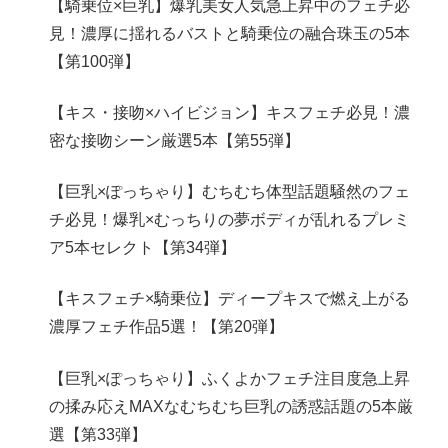
【騎乗位×巨乳】爆乳美女人気急上昇中のフェチ必
見！濃厚に揺れるバストと騎乗位の融合珠玉の5本
【第100弾】
【キス・接吻×ハイビジョン】キスフェチ必見！濃
密な接吻シーン厳選5本【第55弾】
【巨乳×ぽっちゃり】むちむち体型話題騒然のフェ
チ必見！爆乳×むっちりの夢ボディが乱れるプレミ
ア5本セレクト【第34弾】
【キスフェチ×騎乗位】ディープキスで燃え上がる
濃厚フェチ作品5選！【第20弾】
【巨乳×ぽっちゃり】ふくよかフェチ注目度急上昇
の揉み応えMAXなむちむち巨乳の誘惑話題の5本厳
選【第33弾】