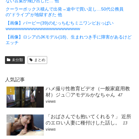
ない言葉が飛び出した… 他
クーラーボックス積んで出発→途中で買い足し…50代公務員
の“ドライブ”が地獄すぎた 他
【画像】バービー(39)のむっちむちミニワンピおっぱい
wwwwwwwwwwwwwwwwwwwwwwww
【画像】ロシアのJKモデル(18)、生まれつき手に障害があるけど
エッチ
未分類
まとめ
人気記事
ハメ撮り性教育ビデオ（一般家庭用教
材）ジュ〇アモデルかなちゃん
47
views
「おばさんでも抱いてくれる？」 近所
のエロい人妻に種付けした話し。
13
views