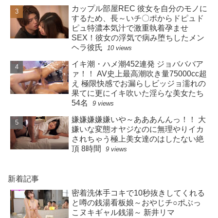
カップル部屋REC 彼女を自分のモノに
するため、長～いチ〇ポからドピュド
ピュ特濃本気汁で激重執着孕ませ
SEX！彼女の浮気で病み堕ちしたメン
ヘラ彼氏
10 views
イキ潮・ハメ潮452連発 ジョバババア
ァ！！ AV史上最高潮吹き量75000cc超
え 極限快感でお漏らしビッジョ濡れの
果てに更にイキ吹いた淫らな美女たち
54名
9 views
嫌嫌嫌嫌嫌いや～あああんんっ！！ 大
嫌いな変態オヤジなのに無理やりイカ
されちゃう極上美女達のはしたない絶
頂 8時間
9 views
新着記事
密着洗体手コキで10秒抜きしてくれる
と噂の銭湯看板娘～おやじチ○ポぶっ
こヌキギャル銭湯～ 新井リマ