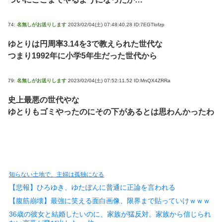
74:
名無しがお送りします
2023/02/04(土) 07:48:40.28 ID:7EGTlofzp
ゆとりは円周率3.14を3で教えられた世代な
つまり1992年に小学5年生だった世代から
79:
名無しがお送りします
2023/02/04(土) 07:52:11.52 ID:MnQX4ZRRa
史上最悪の世代やな
ゆとりもゴミやったのにその下があるとは思わんかったわ
知らない土地で、主婦は孤独になる
【悲報】ひろゆき、ゆたぼんに普通に正論を言われる
【腹筋崩壊】最強に笑える面白画像、限界まで貼っていけｗｗｗ
36歳の彼女と結婚したいのに、家族が猛反対。家族から信じられ