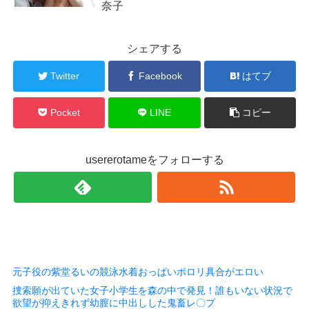
奈子
シェアする
Twitter
Facebook
はてブ
Pocket
LINE
コピー
usererotameをフォローする
元子役の紫堂るいの競泳水着おっぱいポロリ具合がエロい
捜索願が出ていた女子小学生を森の中で発見！誰もいない状況で
欲望が抑えきれず幼膣に中出しした鬼畜レ〇プ