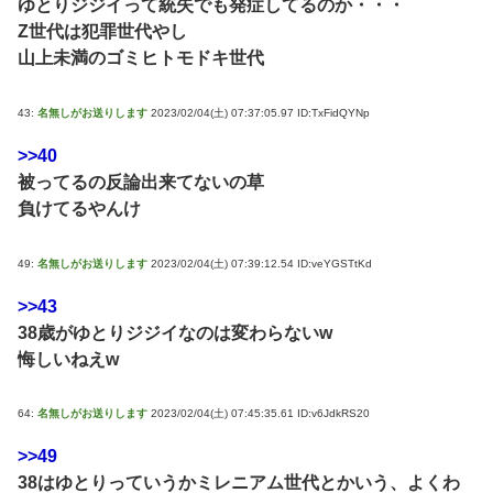
ゆとりジジイって統失でも発症してるのか・・・
Z世代は犯罪世代やし
山上未満のゴミヒトモドキ世代
43:
名無しがお送りします
2023/02/04(土) 07:37:05.97 ID:TxFidQYNp
>>40
被ってるの反論出来てないの草
負けてるやんけ
49:
名無しがお送りします
2023/02/04(土) 07:39:12.54 ID:veYGSTtKd
>>43
38歳がゆとりジジイなのは変わらないw
悔しいねえw
64:
名無しがお送りします
2023/02/04(土) 07:45:35.61 ID:v6JdkRS20
>>49
38はゆとりっていうかミレニアム世代とかいう、よくわ