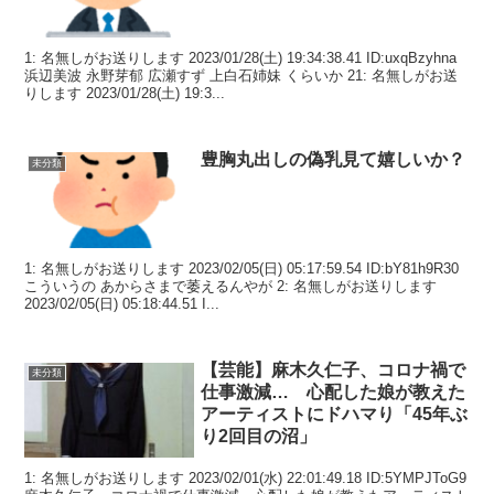
1: 名無しがお送りします 2023/01/28(土) 19:34:38.41 ID:uxqBzyhna
浜辺美波 永野芽郁 広瀬すず 上白石姉妹 くらいか 21: 名無しがお送
りします 2023/01/28(土) 19:3...
豊胸丸出しの偽乳見て嬉しいか？
未分類
1: 名無しがお送りします 2023/02/05(日) 05:17:59.54 ID:bY81h9R30
こういうの あからさまで萎えるんやが 2: 名無しがお送りします
2023/02/05(日) 05:18:44.51 I...
【芸能】麻木久仁子、コロナ禍で
未分類
仕事激減… 心配した娘が教えた
アーティストにドハマり「45年ぶ
り2回目の沼」
1: 名無しがお送りします 2023/02/01(水) 22:01:49.18 ID:5YMPJToG9