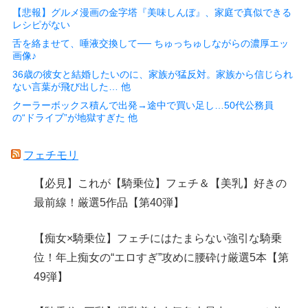
【悲報】グルメ漫画の金字塔『美味しんぼ』、家庭で真似できる
レシピがない
舌を絡ませて、唾液交換して── ちゅっちゅしながらの濃厚エッ
画像♪
36歳の彼女と結婚したいのに、家族が猛反対。家族から信じられ
ない言葉が飛び出した… 他
クーラーボックス積んで出発→途中で買い足し…50代公務員
の“ドライブ”が地獄すぎた 他
フェチモリ
【必見】これが【騎乗位】フェチ＆【美乳】好きの
最前線！厳選5作品【第40弾】
【痴女×騎乗位】フェチにはたまらない強引な騎乗
位！年上痴女の“エロすぎ”攻めに腰砕け厳選5本【第
49弾】