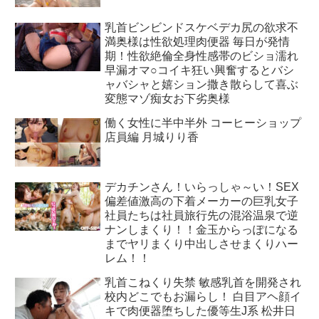
乳首ビンビンドスケベデカ尻の欲求不
満奥様は性欲処理肉便器 毎日が発情
期！性欲絶倫全身性感帯のビショ濡れ
早漏オマ○コイキ狂い興奮するとバシ
ャバシャと嬉ション撒き散らして喜ぶ
変態マゾ痴女お下劣奥様
働く女性に半中半外 コーヒーショップ
店員編 月城りり香
デカチンさん！いらっしゃ～い！SEX
偏差値激高の下着メーカーの巨乳女子
社員たちは社員旅行先の混浴温泉で逆
ナンしまくり！！金玉からっぽになる
までヤリまくり中出しさせまくりハー
レム！！
乳首こねくり失禁 敏感乳首を開発され
校内どこでもお漏らし！ 白目アヘ顔イ
キで肉便器堕ちした優等生J系 松井日