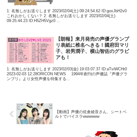
1: 名無しがお送りします 2023/02/04(土) 09:24:54.62 ID:goxJbH2v0
これおかしくない？ 2: 名無しがお送りします 2023/02/04(土)
09:25:44.23 ID:H5ZH5Vgz0 ...
【朗報】来月発売の声優グランプ
未分類
リ表紙に椎名へきる！國府田マリ
子、岩男潤子、横山智佐のグラビ
アも！
1: 名無しがお送りします 2023/02/03(金) 19:03:07.37 ID:aTviWCHr0
2023-02-03 12:28ORICON NEWS 1994年創刊の声優誌『声優グラ
ンプリ』より女性声優を特集する...
【動画】声優の佐倉綾音さん、シートベ
ルトでパイスラwwwwww