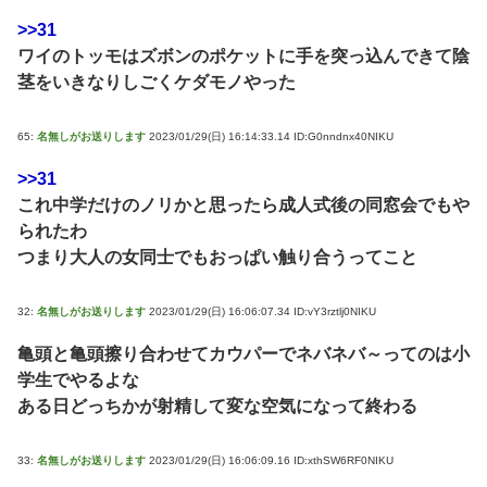
>>31
ワイのトッモはズボンのポケットに手を突っ込んできて陰
茎をいきなりしごくケダモノやった
65:
名無しがお送りします
2023/01/29(日) 16:14:33.14 ID:G0nndnx40NIKU
>>31
これ中学だけのノリかと思ったら成人式後の同窓会でもや
られたわ
つまり大人の女同士でもおっぱい触り合うってこと
32:
名無しがお送りします
2023/01/29(日) 16:06:07.34 ID:vY3rztlj0NIKU
亀頭と亀頭擦り合わせてカウパーでネバネバ～ってのは小
学生でやるよな
ある日どっちかが射精して変な空気になって終わる
33:
名無しがお送りします
2023/01/29(日) 16:06:09.16 ID:xthSW6RF0NIKU