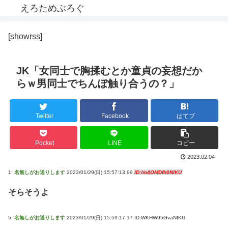
えろためぶろぐ
[showrss]
JK「女同士で胸揉むとか童貞の妄想だか
らｗ男同士でちんぽ触り合うの？」
Twitter
Facebook
はてブ
Pocket
LINE
コピー
2023.02.04
1:
名無しがお送りします
2023/01/29(日) 15:57:13.99
ID:/m4OMDfh0NIKU
そらそうよ
5:
名無しがお送りします
2023/01/29(日) 15:59:17.17 ID:WKHW95GvaNIKU