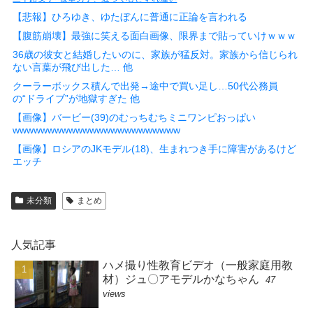
【悲報】ひろゆき、ゆたぼんに普通に正論を言われる
【腹筋崩壊】最強に笑える面白画像、限界まで貼っていけｗｗｗ
36歳の彼女と結婚したいのに、家族が猛反対。家族から信じられ
ない言葉が飛び出した… 他
クーラーボックス積んで出発→途中で買い足し…50代公務員
の“ドライブ”が地獄すぎた 他
【画像】バービー(39)のむっちむちミニワンピおっぱい
wwwwwwwwwwwwwwwwwwwwwwww
【画像】ロシアのJKモデル(18)、生まれつき手に障害があるけど
エッチ
未分類
まとめ
人気記事
ハメ撮り性教育ビデオ（一般家庭用教
材）ジュ〇アモデルかなちゃん
47
views