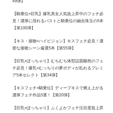
49弾】
【騎乗位×巨乳】爆乳美女人気急上昇中のフェチ必
見！濃厚に揺れるバストと騎乗位の融合珠玉の5本
【第100弾】
【キス・接吻×ハイビジョン】キスフェチ必見！濃
密な接吻シーン厳選5本【第55弾】
【巨乳×ぽっちゃり】むちむち体型話題騒然のフェ
チ必見！爆乳×むっちりの夢ボディが乱れるプレミ
ア5本セレクト【第34弾】
【キスフェチ×騎乗位】ディープキスで燃え上がる
濃厚フェチ作品5選！【第20弾】
【巨乳×ぽっちゃり】ふくよかフェチ注目度急上昇