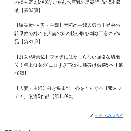
の揉み応えMAXなむちむち巨乳の誘惑話題の5本厳
選【第33弾】
【騎乗位×人妻・主婦】禁断の主婦人気急上昇中の
騎乗位で乱れる人妻の熟れ技が脳を刺激圧巻の5作
品【第81弾】
【痴女×騎乗位】フェチにはたまらない強引な騎乗
位！年上痴女の“エロすぎ”攻めに腰砕け厳選5本【第
48弾】
【人妻・主婦】好き集まれ！心をくすぐる【素人フ
ェチ】厳選5作品【第110弾】
えろためぶろぐ