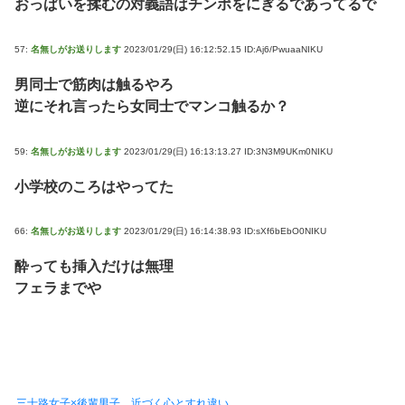
おっぱいを揉むの対義語はチンポをにぎるであってるで
57:
名無しがお送りします
2023/01/29(日) 16:12:52.15 ID:Aj6/PwuaaNIKU
男同士で筋肉は触るやろ
逆にそれ言ったら女同士でマンコ触るか？
59:
名無しがお送りします
2023/01/29(日) 16:13:13.27 ID:3N3M9UKm0NIKU
小学校のころはやってた
66:
名無しがお送りします
2023/01/29(日) 16:14:38.93 ID:sXf6bEbO0NIKU
酔っても挿入だけは無理
フェラまでや
三十路女子×後輩男子、近づく心とすれ違い