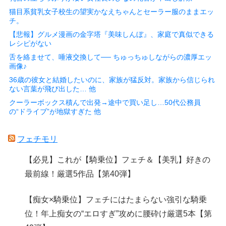
猫目系貧乳女子校生の望実かなえちゃんとセーラー服のままエッ
チ。
【悲報】グルメ漫画の金字塔『美味しんぼ』、家庭で真似できる
レシピがない
舌を絡ませて、唾液交換して── ちゅっちゅしながらの濃厚エッ
画像♪
36歳の彼女と結婚したいのに、家族が猛反対。家族から信じられ
ない言葉が飛び出した… 他
クーラーボックス積んで出発→途中で買い足し…50代公務員
の“ドライブ”が地獄すぎた 他
フェチモリ
【必見】これが【騎乗位】フェチ＆【美乳】好きの
最前線！厳選5作品【第40弾】
【痴女×騎乗位】フェチにはたまらない強引な騎乗
位！年上痴女の“エロすぎ”攻めに腰砕け厳選5本【第