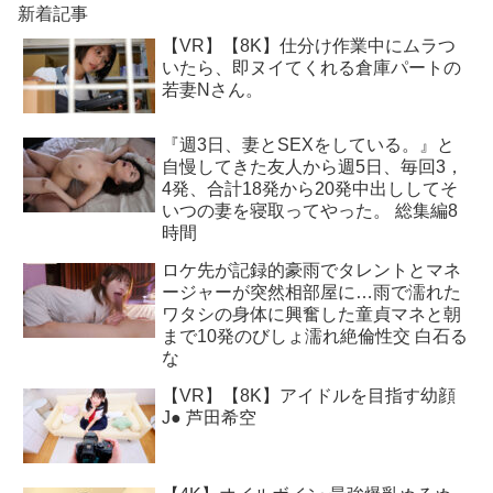
新着記事
【VR】【8K】仕分け作業中にムラつ
いたら、即ヌイてくれる倉庫パートの
若妻Nさん。
『週3日、妻とSEXをしている。』と
自慢してきた友人から週5日、毎回3，
4発、合計18発から20発中出ししてそ
いつの妻を寝取ってやった。 総集編8
時間
ロケ先が記録的豪雨でタレントとマネ
ージャーが突然相部屋に…雨で濡れた
ワタシの身体に興奮した童貞マネと朝
まで10発のびしょ濡れ絶倫性交 白石る
な
【VR】【8K】アイドルを目指す幼顔
J● 芦田希空