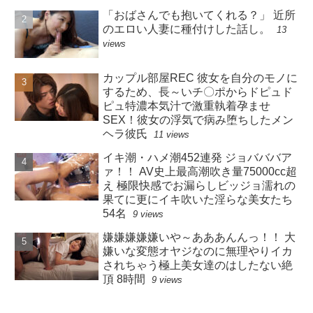
「おばさんでも抱いてくれる？」 近所
のエロい人妻に種付けした話し。
13
views
カップル部屋REC 彼女を自分のモノに
するため、長～いチ〇ポからドピュド
ピュ特濃本気汁で激重執着孕ませ
SEX！彼女の浮気で病み堕ちしたメン
ヘラ彼氏
11 views
イキ潮・ハメ潮452連発 ジョバババア
ァ！！ AV史上最高潮吹き量75000cc超
え 極限快感でお漏らしビッジョ濡れの
果てに更にイキ吹いた淫らな美女たち
54名
9 views
嫌嫌嫌嫌嫌いや～あああんんっ！！ 大
嫌いな変態オヤジなのに無理やりイカ
されちゃう極上美女達のはしたない絶
頂 8時間
9 views