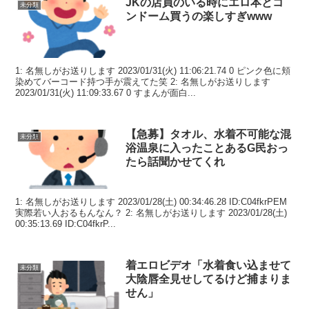
JKの店員のいる時にエロ本とコ
未分類
ンドーム買うの楽しすぎwww
1: 名無しがお送りします 2023/01/31(火) 11:06:21.74 0 ピンク色に頬
染めてバーコード持つ手が震えてた笑 2: 名無しがお送りします
2023/01/31(火) 11:09:33.67 0 すまんが面白...
【急募】タオル、水着不可能な混
未分類
浴温泉に入ったことあるG民おっ
たら話聞かせてくれ
1: 名無しがお送りします 2023/01/28(土) 00:34:46.28 ID:C04fkrPEM
実際若い人おるもんなん？ 2: 名無しがお送りします 2023/01/28(土)
00:35:13.69 ID:C04fkrP...
着エロビデオ「水着食い込ませて
未分類
大陰唇全見せしてるけど捕まりま
せん」