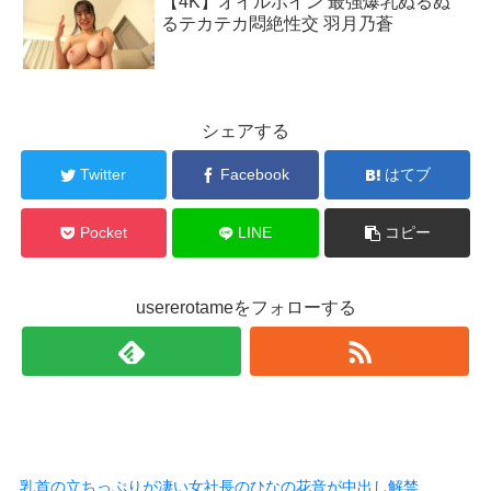
【4K】オイルボイン 最強爆乳ぬるぬ
るテカテカ悶絶性交 羽月乃蒼
シェアする
Twitter
Facebook
はてブ
Pocket
LINE
コピー
usererotameをフォローする
乳首の立ちっぷりが凄い女社長のひなの花音が中出し解禁