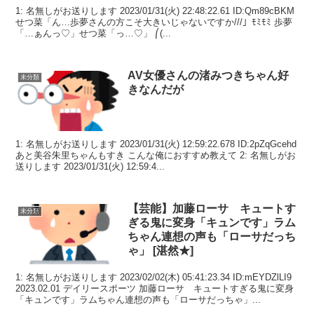
1: 名無しがお送りします 2023/01/31(火) 22:48:22.61 ID:Qm89cBKM
せつ菜「ん…歩夢さんの方こそ大きいじゃないですか///」ﾓﾐﾓﾐ 歩夢
「…ぁんっ♡」せつ菜「っ…♡」 ⎛(...
AV女優さんの渚みつきちゃん好
未分類
きなんだが
1: 名無しがお送りします 2023/01/31(火) 12:59:22.678 ID:2pZqGcehd
あと美谷朱里ちゃんもすき こんな俺におすすめ教えて 2: 名無しがお
送りします 2023/01/31(火) 12:59:4...
【芸能】加藤ローサ キュートす
未分類
ぎる鬼に変身「キュンです」ラム
ちゃん連想の声も「ローサだっち
ゃ」 [湛然★]
1: 名無しがお送りします 2023/02/02(木) 05:41:23.34 ID:mEYDZlLI9
2023.02.01 デイリースポーツ 加藤ローサ キュートすぎる鬼に変身
「キュンです」ラムちゃん連想の声も「ローサだっちゃ」...