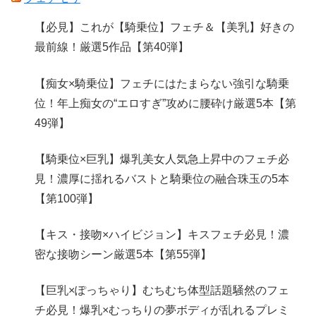
【必見】これが【騎乗位】フェチ＆【美乳】好きの
最前線！厳選5作品【第40弾】
【痴女×騎乗位】フェチにはたまらない強引な騎乗
位！年上痴女の“エロすぎ”攻めに腰砕け厳選5本【第
49弾】
【騎乗位×巨乳】爆乳美女人気急上昇中のフェチ必
見！濃厚に揺れるバストと騎乗位の融合珠玉の5本
【第100弾】
【キス・接吻×ハイビジョン】キスフェチ必見！濃
密な接吻シーン厳選5本【第55弾】
【巨乳×ぽっちゃり】むちむち体型話題騒然のフェ
チ必見！爆乳×むっちりの夢ボディが乱れるプレミ