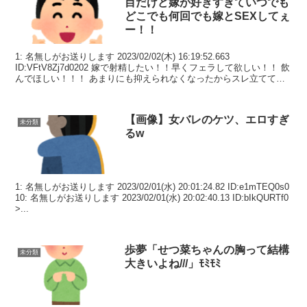
目だけど嫁が好きすぎていつでも
どこでも何回でも嫁とSEXしてぇ
ー！！
1: 名無しがお送りします 2023/02/02(木) 16:19:52.663
ID:VFtV8Zj7d0202 嫁で射精したい！！早くフェラして欲しい！！ 飲
んでほしい！！！ あまりにも抑えられなくなったからスレ立ててし
ま...
【画像】女バレのケツ、エロすぎ
未分類
るw
1: 名無しがお送りします 2023/02/01(水) 20:01:24.82 ID:e1mTEQ0s0
10: 名無しがお送りします 2023/02/01(水) 20:02:40.13 ID:bIkQURTf0
>...
歩夢「せつ菜ちゃんの胸って結構
未分類
大きいよね///」ﾓﾐﾓﾐ