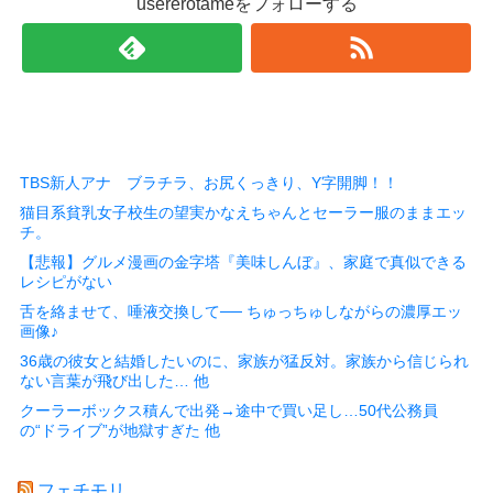
usererotameをフォローする
TBS新人アナ ブラチラ、お尻くっきり、Y字開脚！！
猫目系貧乳女子校生の望実かなえちゃんとセーラー服のままエッ
チ。
【悲報】グルメ漫画の金字塔『美味しんぼ』、家庭で真似できる
レシピがない
舌を絡ませて、唾液交換して── ちゅっちゅしながらの濃厚エッ
画像♪
36歳の彼女と結婚したいのに、家族が猛反対。家族から信じられ
ない言葉が飛び出した… 他
クーラーボックス積んで出発→途中で買い足し…50代公務員
の“ドライブ”が地獄すぎた 他
フェチモリ