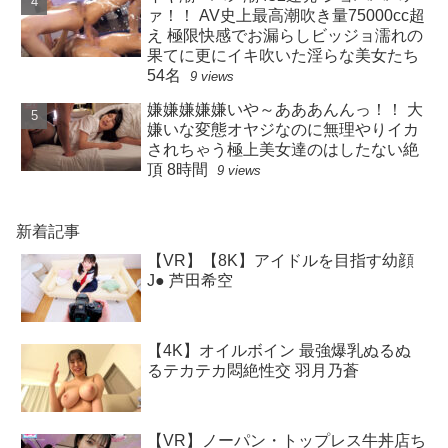
ァ！！ AV史上最高潮吹き量75000cc超
え 極限快感でお漏らしビッジョ濡れの
果てに更にイキ吹いた淫らな美女たち
54名
9 views
嫌嫌嫌嫌嫌いや～あああんんっ！！ 大
嫌いな変態オヤジなのに無理やりイカ
されちゃう極上美女達のはしたない絶
頂 8時間
9 views
新着記事
【VR】【8K】アイドルを目指す幼顔
J● 芦田希空
【4K】オイルボイン 最強爆乳ぬるぬ
るテカテカ悶絶性交 羽月乃蒼
【VR】ノーパン・トップレス牛丼店ち