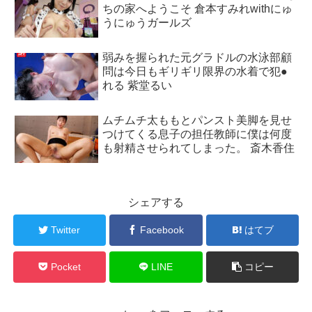
ちの家へようこそ 倉本すみれwithにゅ
うにゅうガールズ
弱みを握られた元グラドルの水泳部顧
問は今日もギリギリ限界の水着で犯●
れる 紫堂るい
ムチムチ太ももとパンスト美脚を見せ
つけてくる息子の担任教師に僕は何度
も射精させられてしまった。 斎木香住
シェアする
Twitter
Facebook
はてブ
Pocket
LINE
コピー