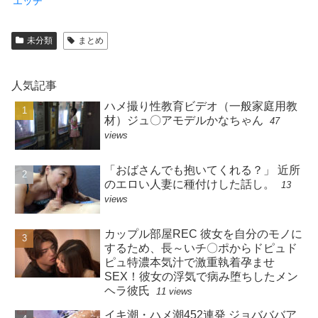
エッチ
未分類
まとめ
人気記事
ハメ撮り性教育ビデオ（一般家庭用教
材）ジュ〇アモデルかなちゃん
47
views
「おばさんでも抱いてくれる？」 近所
のエロい人妻に種付けした話し。
13
views
カップル部屋REC 彼女を自分のモノに
するため、長～いチ〇ポからドピュド
ピュ特濃本気汁で激重執着孕ませ
SEX！彼女の浮気で病み堕ちしたメン
ヘラ彼氏
11 views
イキ潮・ハメ潮452連発 ジョバババア