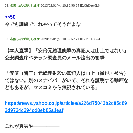
52:
名無しがお送りします
2023/02/01(水) 10:35:50.24 ID:ChZkpv9L0
>>50
今でも訓練でこれやってそうだよな
53:
名無しがお送りします
2023/02/01(水) 10:35:57.71 ID:qYLJkoSud
【本人直撃】「安倍元総理銃撃の真犯人は山上ではない」
公安調査庁ベテラン調査員のメール流出の衝撃
「安倍（晋三）元総理射殺の真犯人は山上（徹也・被告）
ではない。別のスナイパーがいて、それを証明する動画な
どもあるが、マスコミから無視されている」
https://news.yahoo.co.jp/articles/a226d75043b2c85c89
3d9734c394cd8eb85a1eaf
これが真実や────────