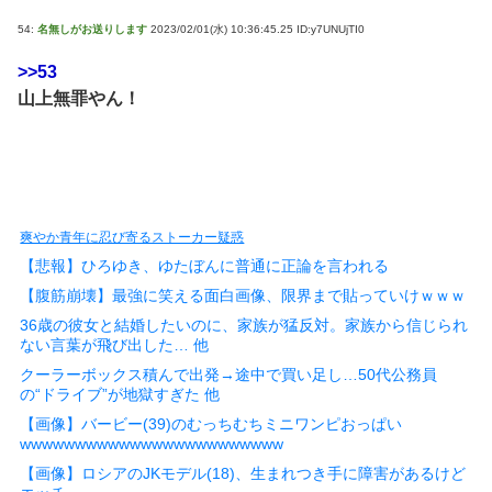
54:
名無しがお送りします
2023/02/01(水) 10:36:45.25 ID:y7UNUjTI0
>>53
山上無罪やん！
爽やか青年に忍び寄るストーカー疑惑
【悲報】ひろゆき、ゆたぼんに普通に正論を言われる
【腹筋崩壊】最強に笑える面白画像、限界まで貼っていけｗｗｗ
36歳の彼女と結婚したいのに、家族が猛反対。家族から信じられ
ない言葉が飛び出した… 他
クーラーボックス積んで出発→途中で買い足し…50代公務員
の“ドライブ”が地獄すぎた 他
【画像】バービー(39)のむっちむちミニワンピおっぱい
wwwwwwwwwwwwwwwwwwwwwwww
【画像】ロシアのJKモデル(18)、生まれつき手に障害があるけど