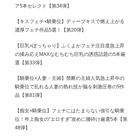
ア5本セレクト【第34弾】
【キスフェチ×騎乗位】ディープキスで燃え上がる
濃厚フェチ作品5選！【第20弾】
【巨乳×ぽっちゃり】ふくよかフェチ注目度急上昇
の揉み応えMAXなむちむち巨乳の誘惑話題の5本厳
選【第33弾】
【騎乗位×人妻・主婦】禁断の主婦人気急上昇中の
騎乗位で乱れる人妻の熟れ技が脳を刺激圧巻の5作
品【第81弾】
【痴女×騎乗位】フェチにはたまらない強引な騎乗
位！年上痴女の“エロすぎ”攻めに腰砕け厳選5本【第
48弾】