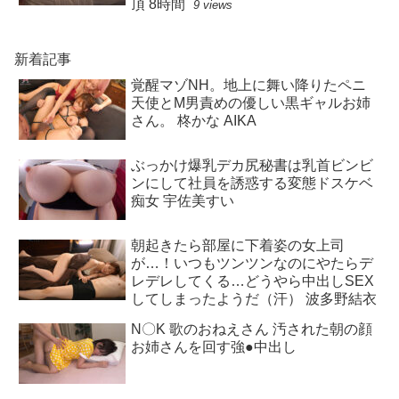
頂 8時間
9 views
新着記事
覚醒マゾNH。地上に舞い降りたペニ
天使とM男責めの優しい黒ギャルお姉
さん。 柊かな AIKA
ぶっかけ爆乳デカ尻秘書は乳首ビンビ
ンにして社員を誘惑する変態ドスケベ
痴女 宇佐美すい
朝起きたら部屋に下着姿の女上司
が…！いつもツンツンなのにやたらデ
レデレしてくる…どうやら中出しSEX
してしまったようだ（汗） 波多野結衣
N〇K 歌のおねえさん 汚された朝の顔
お姉さんを回す強●中出し