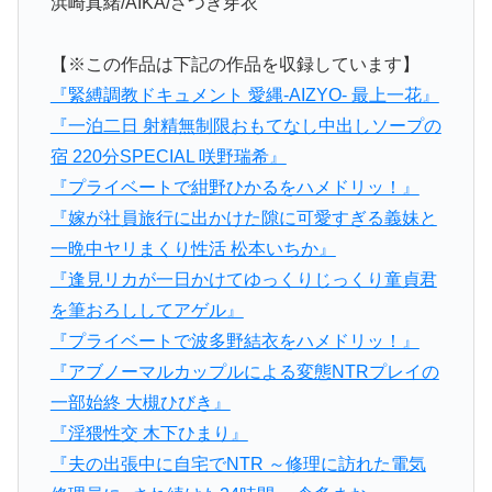
浜崎真緒/AIKA/さつき芽衣
【※この作品は下記の作品を収録しています】
『緊縛調教ドキュメント 愛縄-AIZYO- 最上一花』
『一泊二日 射精無制限おもてなし中出しソープの
宿 220分SPECIAL 咲野瑞希』
『プライベートで紺野ひかるをハメドリッ！』
『嫁が社員旅行に出かけた隙に可愛すぎる義妹と
一晩中ヤリまくり性活 松本いちか』
『逢見リカが一日かけてゆっくりじっくり童貞君
を筆おろししてアゲル』
『プライベートで波多野結衣をハメドリッ！』
『アブノーマルカップルによる変態NTRプレイの
一部始終 大槻ひびき』
『淫猥性交 木下ひまり』
『夫の出張中に自宅でNTR ～修理に訪れた電気