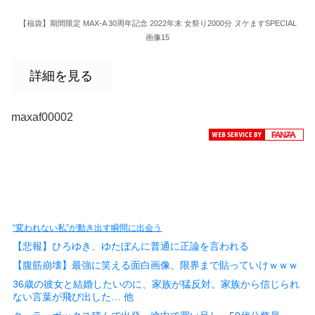
【福袋】期間限定 MAX-A 30周年記念 2022年末 女祭り2000分 ヌケますSPECIAL
画像15
詳細を見る
maxaf00002
“変われない私”が動き出す瞬間に出会う
【悲報】ひろゆき、ゆたぼんに普通に正論を言われる
【腹筋崩壊】最強に笑える面白画像、限界まで貼っていけｗｗｗ
36歳の彼女と結婚したいのに、家族が猛反対。家族から信じられ
ない言葉が飛び出した… 他