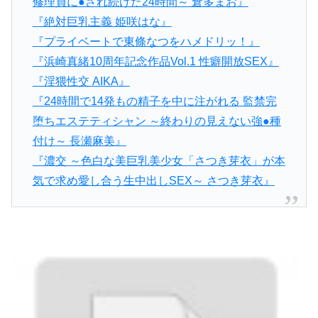
修理員に●され続けた24時間～ 倉多まお』
『絶対巨乳主義 姫咲はな』
『プライベートで東條なつをハメドリッ！』
『浜崎真緒10周年記念作品Vol.1 性癖開放SEX』
『淫猥性交 AIKA』
『24時間で14発もの精子を中に注がれる 監禁完
堕ちエステティシャン ～終わりの見えない強●種
付け～ 長瀬麻美』
『濃交 ～色白な美巨乳美少女「さつき芽衣」が本
気で求め愛し合う生中出しSEX～ さつき芽衣』