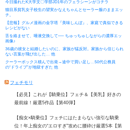
今日撮れたK大学文〇学部JD1年のフェラシーンがコチラ
猫目系貧乳女子校生の望実かなえちゃんとセーラー服のままエッ
チ。
【悲報】グルメ漫画の金字塔『美味しんぼ』、家庭で真似できる
レシピがない
舌を絡ませて、唾液交換して── ちゅっちゅしながらの濃厚エッ
画像♪
36歳の彼女と結婚したいのに、家族が猛反対。家族から信じられ
ない言葉が飛び出した… 他
クーラーボックス積んで出発→途中で買い足し…50代公務員
の“ドライブ”が地獄すぎた 他
フェチモリ
【必見】これが【騎乗位】フェチ＆【美乳】好きの
最前線！厳選5作品【第40弾】
【痴女×騎乗位】フェチにはたまらない強引な騎乗
位！年上痴女の“エロすぎ”攻めに腰砕け厳選5本【第