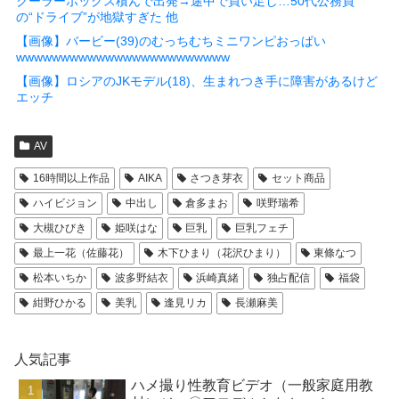
クーラーボックス積んで出発→途中で買い足し…50代公務員
の“ドライブ”が地獄すぎた 他
【画像】バービー(39)のむっちむちミニワンピおっぱい
wwwwwwwwwwwwwwwwwwwwwwww
【画像】ロシアのJKモデル(18)、生まれつき手に障害があるけど
エッチ
AV
16時間以上作品
AIKA
さつき芽衣
セット商品
ハイビジョン
中出し
倉多まお
咲野瑞希
大槻ひびき
姫咲はな
巨乳
巨乳フェチ
最上一花（佐藤花）
木下ひまり（花沢ひまり）
東條なつ
松本いちか
波多野結衣
浜崎真緒
独占配信
福袋
紺野ひかる
美乳
逢見リカ
長瀬麻美
人気記事
ハメ撮り性教育ビデオ（一般家庭用教