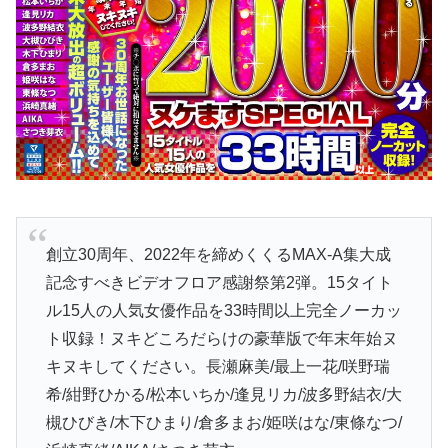
創立30周年、2022年を締めくくるMAX-A集大成
記念すべきビデオフロア感謝祭第2弾。15タイト
ル15人の人気女優作品を33時間以上完全ノーカッ
ト収録！ヌキどころだらけの豪華版で年末年始ヌ
キヌキしてください。長瀬麻美/最上一花/咲野瑞
希/紺野ひかる/松本いちか/逢見リカ/波多野結衣/大
槻ひびき/木下ひまり/倉多まお/姫咲はな/東條なつ/