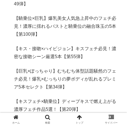
49弾】
【騎乗位×巨乳】爆乳美女人気急上昇中のフェチ必
見！濃厚に揺れるバストと騎乗位の融合珠玉の5本
【第100弾】
【キス・接吻×ハイビジョン】キスフェチ必見！濃
密な接吻シーン厳選5本【第55弾】
【巨乳×ぽっちゃり】むちむち体型話題騒然のフェ
チ必見！爆乳×むっちりの夢ボディが乱れるプレミ
ア5本セレクト【第34弾】
【キスフェチ×騎乗位】ディープキスで燃え上がる
濃厚フェチ作品5選！【第20弾】
ホーム
検索
トップ
サイドバー
【巨乳×ぽっちゃり】ふくよかフェチ注目度急上昇