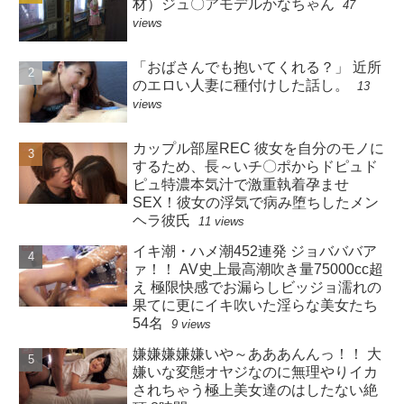
材）ジュ〇アモデルかなちゃん
47
views
「おばさんでも抱いてくれる？」 近所
のエロい人妻に種付けした話し。
13
views
カップル部屋REC 彼女を自分のモノに
するため、長～いチ〇ポからドピュド
ピュ特濃本気汁で激重執着孕ませ
SEX！彼女の浮気で病み堕ちしたメン
ヘラ彼氏
11 views
イキ潮・ハメ潮452連発 ジョバババア
ァ！！ AV史上最高潮吹き量75000cc超
え 極限快感でお漏らしビッジョ濡れの
果てに更にイキ吹いた淫らな美女たち
54名
9 views
嫌嫌嫌嫌嫌いや～あああんんっ！！ 大
嫌いな変態オヤジなのに無理やりイカ
されちゃう極上美女達のはしたない絶