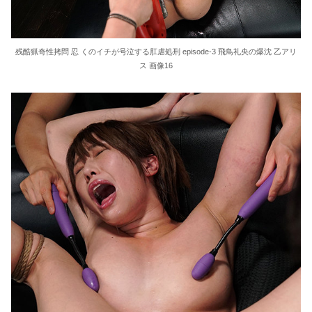
残酷猟奇性拷問 忍 くのイチが号泣する肛虐処刑 episode-3 飛鳥礼央の爆沈 乙アリ
ス 画像16