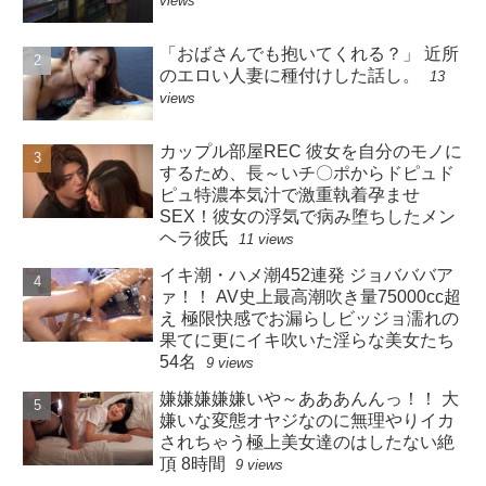
views
「おばさんでも抱いてくれる？」 近所
のエロい人妻に種付けした話し。
13
views
カップル部屋REC 彼女を自分のモノに
するため、長～いチ〇ポからドピュド
ピュ特濃本気汁で激重執着孕ませ
SEX！彼女の浮気で病み堕ちしたメン
ヘラ彼氏
11 views
イキ潮・ハメ潮452連発 ジョバババア
ァ！！ AV史上最高潮吹き量75000cc超
え 極限快感でお漏らしビッジョ濡れの
果てに更にイキ吹いた淫らな美女たち
54名
9 views
嫌嫌嫌嫌嫌いや～あああんんっ！！ 大
嫌いな変態オヤジなのに無理やりイカ
されちゃう極上美女達のはしたない絶
頂 8時間
9 views