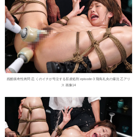
残酷猟奇性拷問 忍 くのイチが号泣する肛虐処刑 episode-3 飛鳥礼央の爆沈 乙アリ
ス 画像14