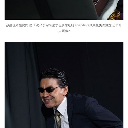
残酷猟奇性拷問 忍 くのイチが号泣する肛虐処刑 episode-3 飛鳥礼央の爆沈 乙アリ
ス 画像2