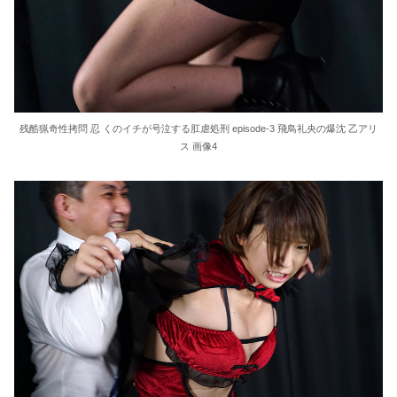
残酷猟奇性拷問 忍 くのイチが号泣する肛虐処刑 episode-3 飛鳥礼央の爆沈 乙アリ
ス 画像4