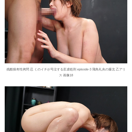
残酷猟奇性拷問 忍 くのイチが号泣する肛虐処刑 episode-3 飛鳥礼央の爆沈 乙アリ
ス 画像18