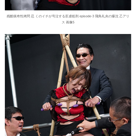
残酷猟奇性拷問 忍 くのイチが号泣する肛虐処刑 episode-3 飛鳥礼央の爆沈 乙アリ
ス 画像5