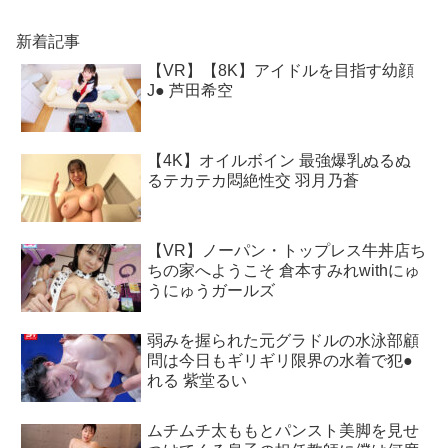
新着記事
【VR】【8K】アイドルを目指す幼顔
J● 芦田希空
【4K】オイルボイン 最強爆乳ぬるぬ
るテカテカ悶絶性交 羽月乃蒼
【VR】ノーパン・トップレス牛丼店ち
ちの家へようこそ 倉本すみれwithにゅ
うにゅうガールズ
弱みを握られた元グラドルの水泳部顧
問は今日もギリギリ限界の水着で犯●
れる 紫堂るい
ムチムチ太ももとパンスト美脚を見せ