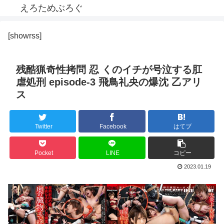
えろためぶろぐ
[showrss]
残酷猟奇性拷問 忍 くのイチが号泣する肛
虐処刑 episode-3 飛鳥礼央の爆沈 乙アリ
ス
Twitter
Facebook
はてブ
Pocket
LINE
コピー
2023.01.19