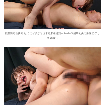
残酷猟奇性拷問 忍 くのイチが号泣する肛虐処刑 episode-3 飛鳥礼央の爆沈 乙アリ
ス 画像19