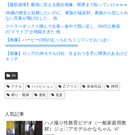
【腹筋崩壊】最強に笑える面白画像、限界まで貼っていけｗｗｗ
36歳の彼女と結婚したいのに、家族が猛反対。家族から信じられ
ない言葉が飛び出した… 他
クーラーボックス積んで出発→途中で買い足し…50代公務員
の“ドライブ”が地獄すぎた 他
【画像】バービー(39)のむっちむちミニワンピおっぱい
wwwwwwwwwwwwwwwwwwwwwwww
【画像】ロシアのJKモデル(18)、生まれつき手に障害があるけど
エッチ
AV
アナル
ハイビジョン
乙アリス
単体作品
拷問
縛り・緊縛
羞恥
鬼畜
人気記事
ハメ撮り性教育ビデオ（一般家庭用教
材）ジュ〇アモデルかなちゃん
47