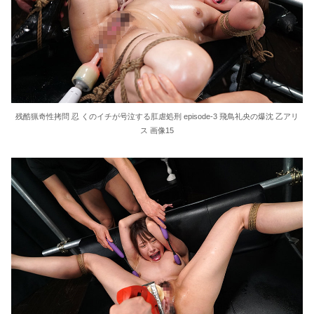
残酷猟奇性拷問 忍 くのイチが号泣する肛虐処刑 episode-3 飛鳥礼央の爆沈 乙アリ
ス 画像15