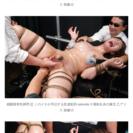
ス 画像12
残酷猟奇性拷問 忍 くのイチが号泣する肛虐処刑 episode-3 飛鳥礼央の爆沈 乙アリ
ス 画像13