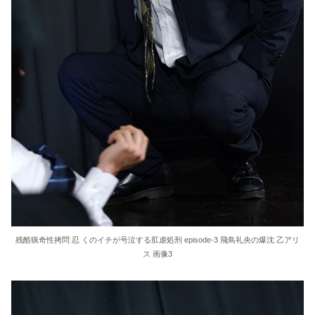
残酷猟奇性拷問 忍 くのイチが号泣する肛虐処刑 episode-3 飛鳥礼央の爆沈 乙アリ
ス 画像3