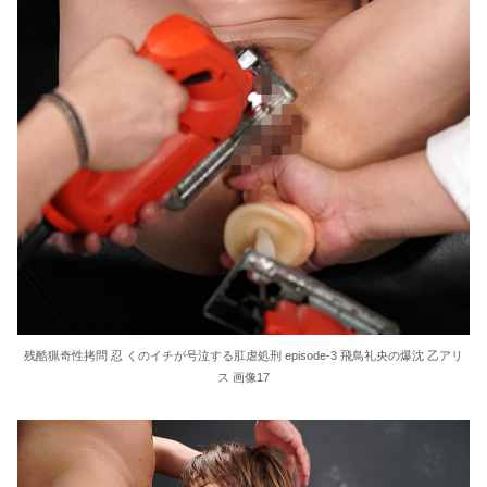
残酷猟奇性拷問 忍 くのイチが号泣する肛虐処刑 episode-3 飛鳥礼央の爆沈 乙アリ
ス 画像17