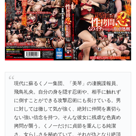
現代に蘇るくノ一集団、「美琴」の凄腕諜報員、
飛鳥礼央。自分の身を隠す忍術や、相手に触れず
に倒すことができる攻撃忍術にも長けている。男
に対しては徹して気が強く、絶対に仲間を裏切ら
ない強い信念を持つ。そんな彼女に残虐な色責め
拷問が襲う。くノ一だけに貞節を重んじる純潔
さ、女らしさを秘めていて、それが仇となり絶頂