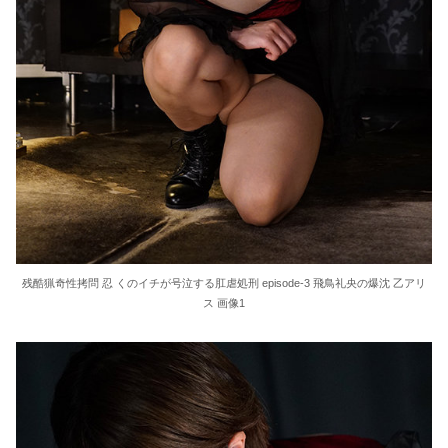
残酷猟奇性拷問 忍 くのイチが号泣する肛虐処刑 episode-3 飛鳥礼央の爆沈 乙アリ
ス 画像1