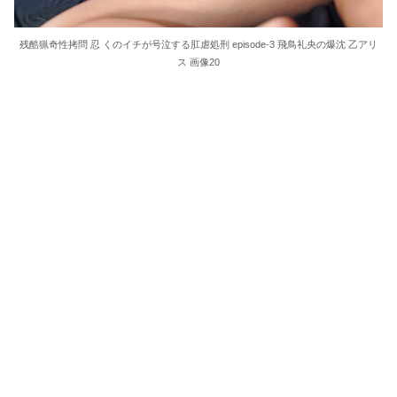
残酷猟奇性拷問 忍 くのイチが号泣する肛虐処刑 episode-3 飛鳥礼央の爆沈 乙アリ
ス 画像20