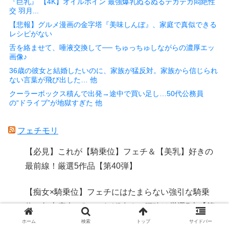
『巨乳』 【4K】オイルボイン 最強爆乳ぬるぬるテカテカ悶絶性
交 羽月...
【悲報】グルメ漫画の金字塔『美味しんぼ』、家庭で真似できる
レシピがない
舌を絡ませて、唾液交換して── ちゅっちゅしながらの濃厚エッ
画像♪
36歳の彼女と結婚したいのに、家族が猛反対。家族から信じられ
ない言葉が飛び出した… 他
クーラーボックス積んで出発→途中で買い足し…50代公務員
の“ドライブ”が地獄すぎた 他
フェチモリ
【必見】これが【騎乗位】フェチ＆【美乳】好きの
最前線！厳選5作品【第40弾】
【痴女×騎乗位】フェチにはたまらない強引な騎乗
位！年上痴女の“エロすぎ”攻めに腰砕け厳選5本【第
49弾】
ホーム
検索
トップ
サイドバー