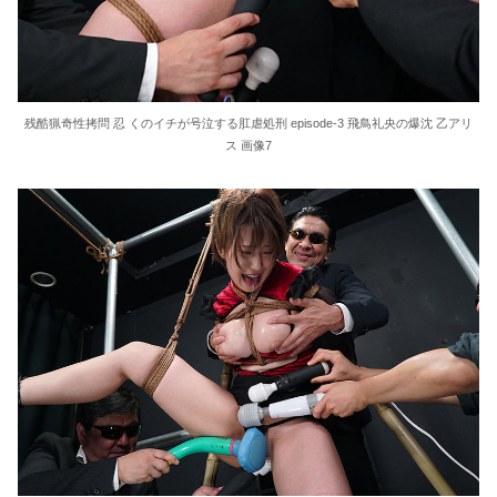
残酷猟奇性拷問 忍 くのイチが号泣する肛虐処刑 episode-3 飛鳥礼央の爆沈 乙アリ
ス 画像7