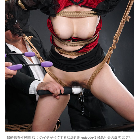
残酷猟奇性拷問 忍 くのイチが号泣する肛虐処刑 episode-3 飛鳥礼央の爆沈 乙アリ