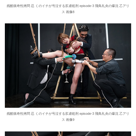
残酷猟奇性拷問 忍 くのイチが号泣する肛虐処刑 episode-3 飛鳥礼央の爆沈 乙アリ
ス 画像8
残酷猟奇性拷問 忍 くのイチが号泣する肛虐処刑 episode-3 飛鳥礼央の爆沈 乙アリ
ス 画像9