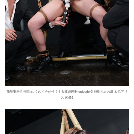
残酷猟奇性拷問 忍 くのイチが号泣する肛虐処刑 episode-3 飛鳥礼央の爆沈 乙アリ
ス 画像6