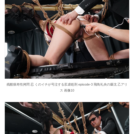
残酷猟奇性拷問 忍 くのイチが号泣する肛虐処刑 episode-3 飛鳥礼央の爆沈 乙アリ
ス 画像10