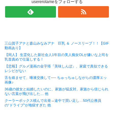
usererotameをフォローする
三山賀子アナと森山みなみアナ 巨乳 ＆ ノースリーブ！！【GIF
動画あり】
【同人】 生霊化した新社会人1年目の美人痴女OLが嫌いな上司を
乳首責めで仕返しする！
【悲報】グルメ漫画の金字塔『美味しんぼ』、家庭で真似できる
レシピがない
舌を絡ませて、唾液交換して── ちゅっちゅしながらの濃厚エッ
画像♪
36歳の彼女と結婚したいのに、家族が猛反対。家族から信じられ
ない言葉が飛び出した… 他
クーラーボックス積んで出発→途中で買い足し…50代公務員
の“ドライブ”が地獄すぎた 他