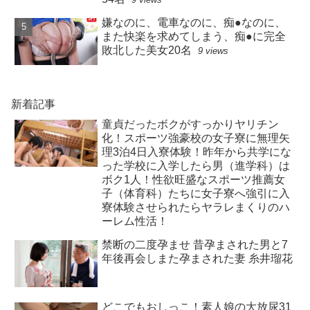
嫌なのに、電車なのに、痴●なのに、
また快楽を求めてしまう、痴●に完全
敗北した美女20名
9 views
新着記事
童貞だったボクがすっかりヤリチン
化！スポーツ強豪校の女子寮に無理矢
理3泊4日入寮体験！昨年から共学にな
った学校に入学したら男（進学科）は
ボク1人！性欲旺盛なスポーツ推薦女
子（体育科）たちに女子寮へ強引に入
寮体験させられたらヤラレまくりのハ
ーレム性活！
禁断の二度孕ませ 昔孕まされた男と7
年後再会しまた孕まされた妻 糸井瑠花
どこでもおしっこ！素人娘の大放尿31