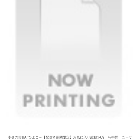
幸せの黄色いひよこ～【配信＆期間限定】お気に入り総数14万！49時間！ユーザ