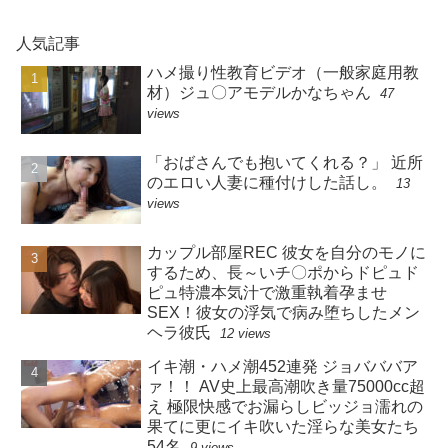
人気記事
ハメ撮り性教育ビデオ（一般家庭用教
材）ジュ〇アモデルかなちゃん
47
views
「おばさんでも抱いてくれる？」 近所
のエロい人妻に種付けした話し。
13
views
カップル部屋REC 彼女を自分のモノに
するため、長～いチ〇ポからドピュド
ピュ特濃本気汁で激重執着孕ませ
SEX！彼女の浮気で病み堕ちしたメン
ヘラ彼氏
12 views
イキ潮・ハメ潮452連発 ジョバババア
ァ！！ AV史上最高潮吹き量75000cc超
え 極限快感でお漏らしビッジョ濡れの
果てに更にイキ吹いた淫らな美女たち
54名
9 views