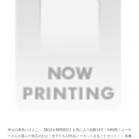
幸せの黄色いひよこ～【配信＆期間限定】お気に入り総数14万！49時間！ユーザ
ーさんが選んだ珠玉のひよこ女子たち12作品ノーカットまるごとセット！～ 画像