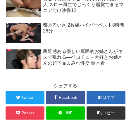
人 スロー再生でじっくり鑑賞できるマ
ニア向け映像12
都月るいさ 2枚組ハイパーベスト8時間
26分
親近感ある優しい庶民的お姉さんがキ
スで乱れる―ベロチュ～大好きお姉さ
んの超下品まみれ性交 鈴木希
シェアする
Twitter
Facebook
はてブ
Pocket
LINE
コピー