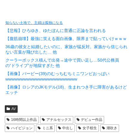
知らない土地で、主婦は孤独になる
【悲報】ひろゆき、ゆたぼんに普通に正論を言われる
【腹筋崩壊】最強に笑える面白画像、限界まで貼っていけｗｗｗ
36歳の彼女と結婚したいのに、家族が猛反対。家族から信じられ
ない言葉が飛び出した… 他
クーラーボックス積んで出発→途中で買い足し…50代公務員
の“ドライブ”が地獄すぎた 他
【画像】バービー(39)のむっちむちミニワンピおっぱい
wwwwwwwwwwwwwwwwwwwwwwww
【画像】ロシアのJKモデル(18)、生まれつき手に障害があるけど
エッチ
AV
16時間以上作品
アナルセックス
デビュー作品
ハイビジョン
ミニ系
中出し
女子校生
潮吹き