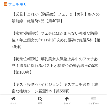
フェチモリ
【必見】これが【騎乗位】フェチ＆【美乳】好きの
最前線！厳選5作品【第40弾】
【痴女×騎乗位】フェチにはたまらない強引な騎乗
位！年上痴女の“エロすぎ”攻めに腰砕け厳選5本【第
49弾】
【騎乗位×巨乳】爆乳美女人気急上昇中のフェチ必
見！濃厚に揺れるバストと騎乗位の融合珠玉の5本
【第100弾】
【キス・接吻×ハイビジョン】キスフェチ必見！濃
密な接吻シーン厳選5本【第55弾】
【巨乳×ぽっちゃり】むちむち体型話題騒然のフェ
ホーム
検索
トップ
サイドバー