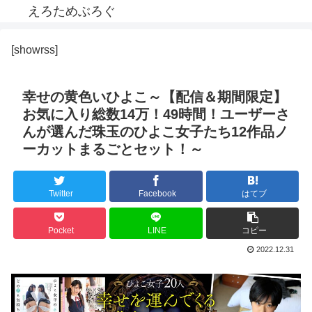
えろためぶろぐ
[showrss]
幸せの黄色いひよこ～【配信＆期間限定】
お気に入り総数14万！49時間！ユーザーさ
んが選んだ珠玉のひよこ女子たち12作品ノ
ーカットまるごとセット！～
Twitter
Facebook
はてブ
Pocket
LINE
コピー
2022.12.31