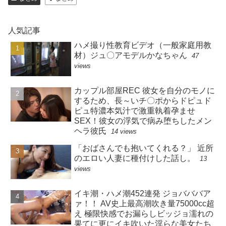
人気記事
ハメ撮り性教育ビデオ（一般家庭用教
材）ジュ〇アモデルかなちゃん
47
views
カップル部屋REC 彼女を自分のモノに
するため、長～いチ〇ポからドピュド
ピュ特濃本気汁で激重執着孕ませ
SEX！彼女の浮気で病み堕ちしたメン
ヘラ彼氏
14 views
「おばさんでも抱いてくれる？」 近所
のエロい人妻に種付けした話し。
13
views
イキ潮・ハメ潮452連発 ジョバババア
ァ！！ AV史上最高潮吹き量75000cc超
え 極限快感でお漏らしビッジョ濡れの
果てに更にイキ吹いた淫らな美女たち