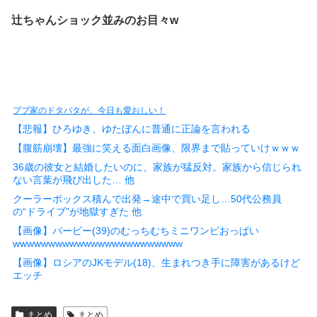
辻ちゃんショック並みのお目々w
ブブ家のドタバタが、今日も愛おしい！
【悲報】ひろゆき、ゆたぼんに普通に正論を言われる
【腹筋崩壊】最強に笑える面白画像、限界まで貼っていけｗｗｗ
36歳の彼女と結婚したいのに、家族が猛反対。家族から信じられ
ない言葉が飛び出した… 他
クーラーボックス積んで出発→途中で買い足し…50代公務員
の“ドライブ”が地獄すぎた 他
【画像】バービー(39)のむっちむちミニワンピおっぱい
wwwwwwwwwwwwwwwwwwwwwwww
【画像】ロシアのJKモデル(18)、生まれつき手に障害があるけど
エッチ
まとめ
まとめ