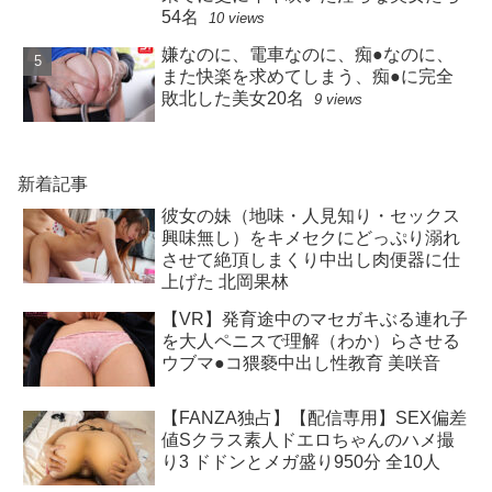
54名
10 views
嫌なのに、電車なのに、痴●なのに、
また快楽を求めてしまう、痴●に完全
敗北した美女20名
9 views
新着記事
彼女の妹（地味・人見知り・セックス
興味無し）をキメセクにどっぷり溺れ
させて絶頂しまくり中出し肉便器に仕
上げた 北岡果林
【VR】発育途中のマセガキぶる連れ子
を大人ペニスで理解（わか）らさせる
ウブマ●コ猥褻中出し性教育 美咲音
【FANZA独占】【配信専用】SEX偏差
値Sクラス素人ドエロちゃんのハメ撮
り3 ドドンとメガ盛り950分 全10人