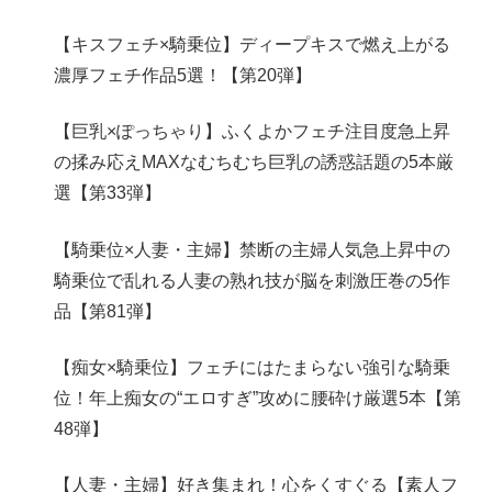
【キスフェチ×騎乗位】ディープキスで燃え上がる
濃厚フェチ作品5選！【第20弾】
【巨乳×ぽっちゃり】ふくよかフェチ注目度急上昇
の揉み応えMAXなむちむち巨乳の誘惑話題の5本厳
選【第33弾】
【騎乗位×人妻・主婦】禁断の主婦人気急上昇中の
騎乗位で乱れる人妻の熟れ技が脳を刺激圧巻の5作
品【第81弾】
【痴女×騎乗位】フェチにはたまらない強引な騎乗
位！年上痴女の“エロすぎ”攻めに腰砕け厳選5本【第
48弾】
【人妻・主婦】好き集まれ！心をくすぐる【素人フ