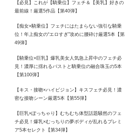
【必見】これが【騎乗位】フェチ＆【美乳】好きの
最前線！厳選5作品【第40弾】
【痴女×騎乗位】フェチにはたまらない強引な騎乗
位！年上痴女の“エロすぎ”攻めに腰砕け厳選5本【第
49弾】
【騎乗位×巨乳】爆乳美女人気急上昇中のフェチ必
見！濃厚に揺れるバストと騎乗位の融合珠玉の5本
【第100弾】
【キス・接吻×ハイビジョン】キスフェチ必見！濃
密な接吻シーン厳選5本【第55弾】
【巨乳×ぽっちゃり】むちむち体型話題騒然のフェ
チ必見！爆乳×むっちりの夢ボディが乱れるプレミ
ア5本セレクト【第34弾】