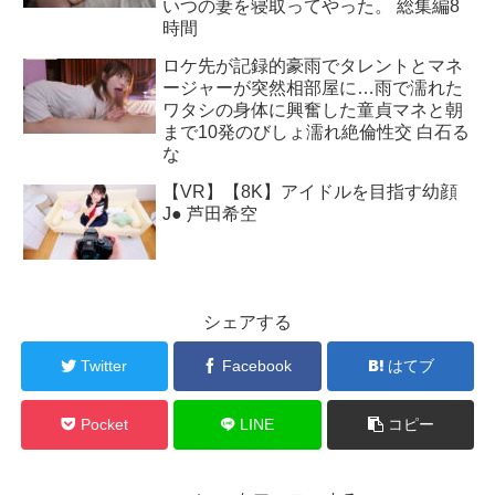
いつの妻を寝取ってやった。 総集編8
時間
ロケ先が記録的豪雨でタレントとマネ
ージャーが突然相部屋に…雨で濡れた
ワタシの身体に興奮した童貞マネと朝
まで10発のびしょ濡れ絶倫性交 白石る
な
【VR】【8K】アイドルを目指す幼顔
J● 芦田希空
シェアする
Twitter
Facebook
はてブ
Pocket
LINE
コピー