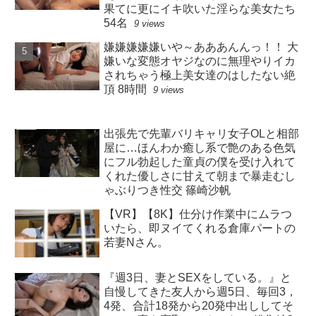
果てに更にイキ吹いた淫らな美女たち
54名
9 views
嫌嫌嫌嫌嫌いや～あああんんっ！！ 大
嫌いな変態オヤジなのに無理やりイカ
されちゃう極上美女達のはしたない絶
頂 8時間
9 views
出張先で先輩バリキャリ女子OLと相部
屋に…ほんわか癒し系で艶のある色気
にフル勃起した童貞の僕を受け入れて
くれた優しさに甘えて朝まで暴走むし
ゃぶりつき性交 篠崎沙帆
【VR】【8K】仕分け作業中にムラつ
いたら、即ヌイてくれる倉庫パートの
若妻Nさん。
『週3日、妻とSEXをしている。』と
自慢してきた友人から週5日、毎回3，
4発、合計18発から20発中出ししてそ