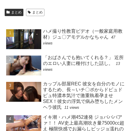
まとめ
まとめ
ハメ撮り性教育ビデオ（一般家庭用教
材）ジュ〇アモデルかなちゃん
47
views
「おばさんでも抱いてくれる？」 近所
のエロい人妻に種付けした話し。
13
views
カップル部屋REC 彼女を自分のモノに
するため、長～いチ〇ポからドピュド
ピュ特濃本気汁で激重執着孕ませ
SEX！彼女の浮気で病み堕ちしたメン
ヘラ彼氏
11 views
イキ潮・ハメ潮452連発 ジョバババア
ァ！！ AV史上最高潮吹き量75000cc超
え 極限快感でお漏らしビッジョ濡れの