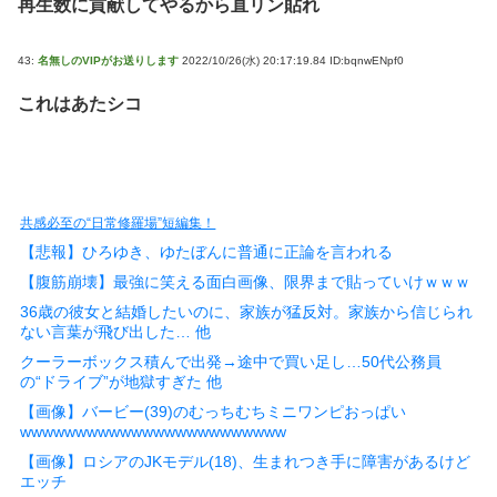
再生数に貢献してやるから直リン貼れ
43:
名無しのVIPがお送りします
2022/10/26(水) 20:17:19.84 ID:bqnwENpf0
これはあたシコ
共感必至の“日常修羅場”短編集！
【悲報】ひろゆき、ゆたぼんに普通に正論を言われる
【腹筋崩壊】最強に笑える面白画像、限界まで貼っていけｗｗｗ
36歳の彼女と結婚したいのに、家族が猛反対。家族から信じられ
ない言葉が飛び出した… 他
クーラーボックス積んで出発→途中で買い足し…50代公務員
の“ドライブ”が地獄すぎた 他
【画像】バービー(39)のむっちむちミニワンピおっぱい
wwwwwwwwwwwwwwwwwwwwwwww
【画像】ロシアのJKモデル(18)、生まれつき手に障害があるけど
エッチ