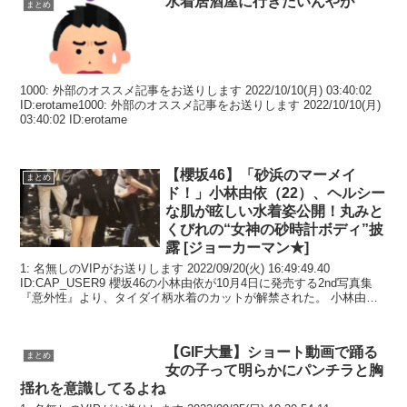
水着居酒屋に行きたいんやが
まとめ
1000: 外部のオススメ記事をお送りします 2022/10/10(月) 03:40:02
ID:erotame1000: 外部のオススメ記事をお送りします 2022/10/10(月)
03:40:02 ID:erotame
【櫻坂46】「砂浜のマーメイ
まとめ
ド！」小林由依（22）、ヘルシー
な肌が眩しい水着姿公開！丸みと
くびれの“女神の砂時計ボディ”披
露 [ジョーカーマン★]
1: 名無しのVIPがお送りします 2022/09/20(火) 16:49:49.40
ID:CAP_USER9 櫻坂46の小林由依が10月4日に発売する2nd写真集
『意外性』より、タイダイ柄水着のカットが解禁された。 小林由
依...
【GIF大量】ショート動画で踊る
まとめ
女の子って明らかにパンチラと胸
揺れを意識してるよね