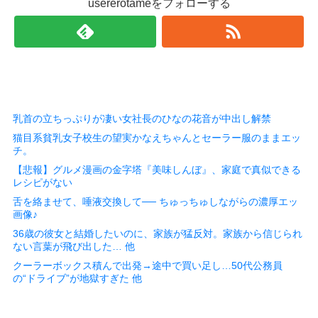
usererotameをフォローする
乳首の立ちっぷりが凄い女社長のひなの花音が中出し解禁
猫目系貧乳女子校生の望実かなえちゃんとセーラー服のままエッ
チ。
【悲報】グルメ漫画の金字塔『美味しんぼ』、家庭で真似できる
レシピがない
舌を絡ませて、唾液交換して── ちゅっちゅしながらの濃厚エッ
画像♪
36歳の彼女と結婚したいのに、家族が猛反対。家族から信じられ
ない言葉が飛び出した… 他
クーラーボックス積んで出発→途中で買い足し…50代公務員
の“ドライブ”が地獄すぎた 他