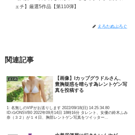
ェチ】厳選5作品【第110弾】
えろためぶろぐ
関連記事
【画像】Iカップグラドルさん、
まとめ
豊胸疑惑を晴らす為レントゲン写
真を投稿する
1: 名無しのVIPがお送りします 2022/09/18(日) 14:25:34.80
ID:r1rONSVB0 2022年09月14日 18時16分 タレント、女優の鈴木ふみ
奈（３２）が１４日、胸部レントゲン写真をツイッター...