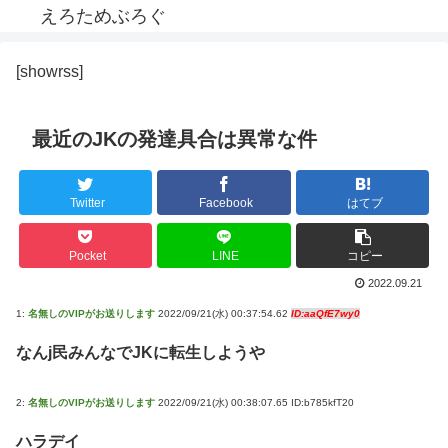
えろためぶろぐ
[showrss]
最近のJKの発達具合は異常な件
Twitter
Facebook
はてブ
Pocket
LINE
コピー
2022.09.21
1:
名無しのVIPがお送りします
2022/09/21(水) 00:37:54.62
ID:aaQfE7wy0
なんj民みんなでJKに転生しようや
2:
名無しのVIPがお送りします
2022/09/21(水) 00:38:07.65 ID:b785kfT20
ハラデイ