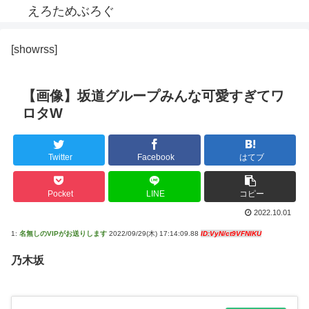
えろためぶろぐ
[showrss]
【画像】坂道グループみんな可愛すぎてワ
ロタW
Twitter
Facebook
はてブ
Pocket
LINE
コピー
2022.10.01
1:
名無しのVIPがお送りします
2022/09/29(木) 17:14:09.88
ID:VyN/ct9VFNIKU
乃木坂