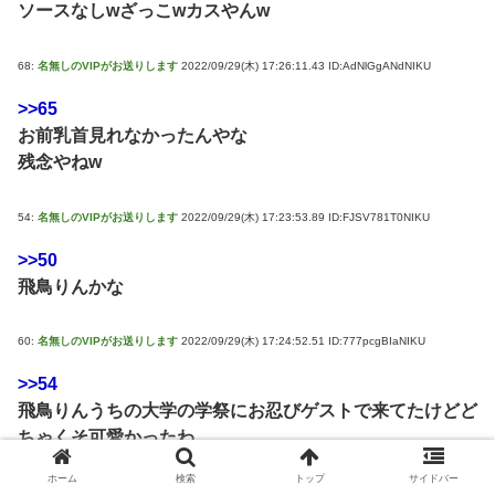
ソースなしwざっこwカスやんw
68:
名無しのVIPがお送りします
2022/09/29(木) 17:26:11.43 ID:AdNlGgANdNIKU
>>65
お前乳首見れなかったんやな
残念やねw
54:
名無しのVIPがお送りします
2022/09/29(木) 17:23:53.89 ID:FJSV781T0NIKU
>>50
飛鳥りんかな
60:
名無しのVIPがお送りします
2022/09/29(木) 17:24:52.51 ID:777pcgBIaNIKU
>>54
飛鳥りんうちの大学の学祭にお忍びゲストで来てたけどど
ちゃくそ可愛かったわ
ホーム
検索
トップ
サイドバー
51:
名無しのVIPがお送りします
2022/09/29(木) 17:23:31.92 ID:qXl+BkKZ0NIKU